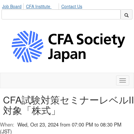
Job Board
CFA Institute
Contact Us
Toggl
naviga
CFA試験対策セミナーレベルII
対象「株式」
When:
Wed, Oct 23, 2024 from 07:00 PM to 08:30 PM
(JST)