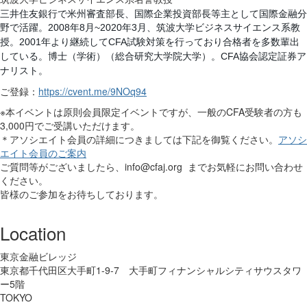
三井住友銀行で米州審査部長、国際企業投資部長等主として国際金融分
野で活躍。
年
月
年
月、筑波大学ビジネスサイエンス系教
2008
8
~2020
3
授。
年より継続して
試験対策を行っており合格者を多数輩出
2001
CFA
している。博士（学術）（総合研究大学院大学）。
協会認定証券ア
CFA
ナリスト。
ご登録：
https://cvent.me/9NOq94
※本イベントは原則会員限定イベントですが、一般のCFA受験者の方も
3,000円でご受講いただけます。
＊アソシエイト会員の詳細につきましては下記を御覧ください。
アソシ
エイト会員のご案内
ご質問等がございましたら、
info@cfaj.org
までお気軽にお問い合わせ
ください。
皆様のご参加をお待ちしております。
Location
東京金融ビレッジ
東京都千代田区大手町1-9-7 大手町フィナンシャルシティサウスタワ
ー5階
TOKYO