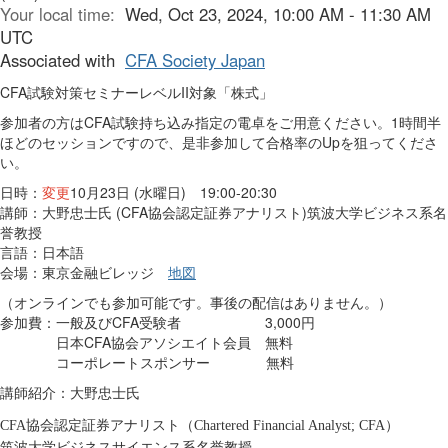
Your local time:
Wed, Oct 23, 2024, 10:00 AM - 11:30 AM
UTC
Associated with
CFA Society Japan
CFA試験対策セミナーレベルII対象「株式」
参加者の方はCFA試験持ち込み指定の電卓をご用意ください。1時間半
ほどのセッションですので、是非参加して合格率のUpを狙ってくださ
い。
日時：
変更
10月23日 (水曜日) 19:00-20:30
講師：大野忠士氏 (CFA協会認定証券アナリスト)筑波大学ビジネス系名
誉教授
言語：日本語
会場：東京金融ビレッジ
地図
（オンラインでも参加可能です。事後の配信はありません。）
参加費：一般及びCFA受験者 3,000円
日本CFA協会アソシエイト会員 無料
コーポレートスポンサー 無料
講師紹介：
大野忠士氏
協会認定証券アナリスト（
）
CFA
Chartered Financial Analyst; CFA
筑波大学ビジネスサイエンス系名誉教授