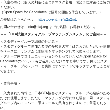
・入室の際には個人の判断に基づきマスク着用・感染予防対策にご協力
ください。
（Open Space for Candidates は隔月の開催を予定しています。）
ご登録はこちらから：
https://cvent.me/w2q2mL
お問い合わせは、
info@cfaj.org
までお気軽にお尋ねください。
＝＝「CFA試験スタディグループマッチングシステム」のご案内＝＝
＜スタディーグループ編成の仕組み＞
・スタディグループ参加ご希望の受験者の方々はご入力いただいた情報
をベースに、ランダムに受験者をマッチングして
お知らせします。
・グループ内でコミュニケーションをとっていただきOpen Space for
Candidatesのイベントもご活用いただけますと幸いです。例えばスタ
ディーグループのメンバーと実際にオンサイトでキックオフすることが
できます。
＜留意事項＞
・入力された情報は、日本CFA協会がスタディーグループの編成のため
だけに使用します。ただし、マッチングが行われた場合、同一スタディ
グループ内のメンバーに限りメールで共有されますのでご留意くださ
い。