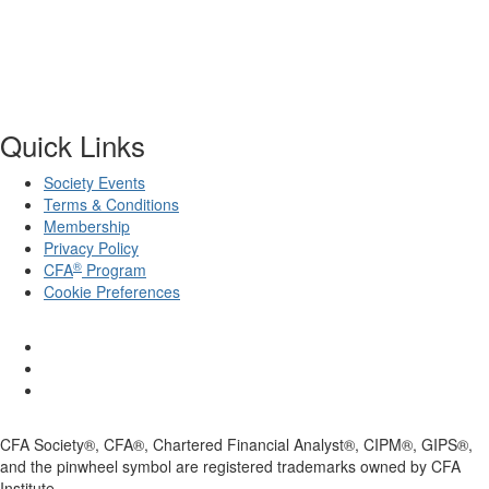
Quick Links
Society Events
Terms & Conditions
Membership
Privacy Policy
®
CFA
Program
Cookie Preferences
CFA Society®, CFA®, Chartered Financial Analyst®, CIPM®, GIPS®,
and the pinwheel symbol are registered trademarks owned by CFA
Institute.