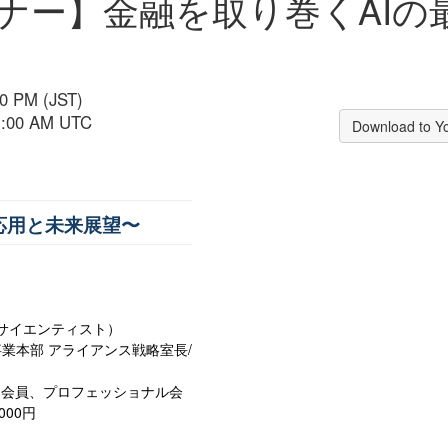
ビナー】金融を取り巻くAIの
00 PM (JST)
11:00 AM UTC
Download to Y
応用と未来展望〜
サイエンティスト）
業本部 アライアンス戦略室長
/
ト会員、プロフェッショナル会
,000
円