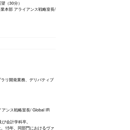
展望（
30
分）
業本部 アライアンス戦略室長
/
ブラリ開発業務、デリバティブ
イアンス戦略室長
/ Global IR
及び会計学科卒。
社。
15
年、同部門におけるヴァ