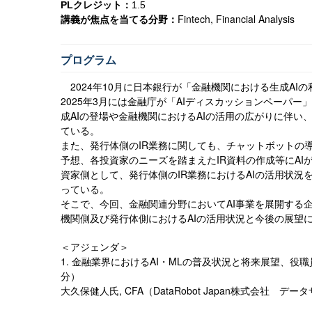
クレジット：
PL
1.5
講義が焦点を当てる分野：
Fintech, Financial Analysis
プログラム
2024
年
10
月に日本銀行が「金融機関における生成
AI
の
2025
年
3
月には金融庁が「
AI
ディスカッションペーパー」
成
AI
の登場や金融機関における
AI
の活用の広がりに伴い
ている。
また、発行体側の
IR
業務に関しても、チャットボットの
予想、各投資家のニーズを踏まえた
IR
資料の作成等に
AI
資家側として、発行体側の
IR
業務における
AI
の活用状況
っている。
そこで、今回、金融関連分野において
AI
事業を展開する
機関側及び発行体側における
AI
の活用状況と今後の展望
＜アジェンダ＞
1.
金融業界における
AI
・
ML
の普及状況と将来展望、役職
分）
大久保健人氏
, CFA
（
DataRobot Japan
株式会社 データ