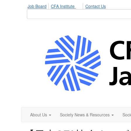
Job Board
CFA Institute
Contact Us
About Us
Society News & Resources
Soci