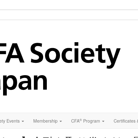
®
ety Events
Membership
CFA
Program
Certificates