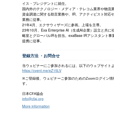
イス・プレジデントに就任。
国内外のテクノロジー・メディア・テレコム業界や物流
資金調達に関する助言業務や、
IR
、アクティビスト対応
業務に従事。
21
年
4
月、エクサウィザーズに参画。上場を主導。
23
年
10
月、
Exa Enterprise AI
（生成
AI
企業）設立と共に
略室とグローバル
IR
を担当。
exaBase IR
アシスタント事
提携に従事。
登録方法
・お問合せ
当ウェビナーにご参加されるには、以下のウェブサイト
https://cvent.me/eZ15LV
ご登録後、ウェビナーご参加のための
ログイン情
Zoom
※
す。
日本
協会
CFA
info@cfaj.org
More information