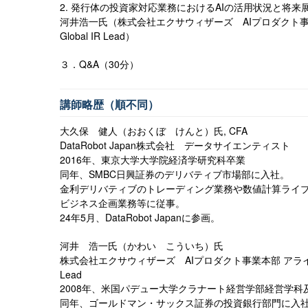
2.
発行体の投資家対応業務における
AI
の活用状況と将来
河井浩一氏（株式会社エクサウィザーズ
AI
プロダクト事
Global IR Lead
）
３．
Q&A
（
30
分）
講師略歴（順不同）
大久保 健人（おおくぼ けんと）氏
, CFA
DataRobot Japan
株式会社 データサイエンティスト
2016
年、東京大学大学院経済学研究科卒業
同年、
SMBC
日興証券のデリバティブ市場部に入社。
金利デリバティブのトレーディング業務や数値計算ライ
ビジネス企画業務等に従事。
24
年
5
月、
DataRobot Japan
に参画。
河井 浩一氏（かわい こういち）氏
株式会社エクサウィザーズ
AI
プロダクト事業本部 アラ
Lead
2008
年、米国パデュー大学クラナート経営学部経営学科
同年、ゴールドマン・サックス証券の投資銀行部門に入