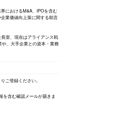
業界における
M&A
、
IPO
を含む
や企業価値向上策に関する助言
社長室、現在はアライアンス戦
業や、大手企業との資本・業務
よりご登録ください。
報を含む確認メールが届きま