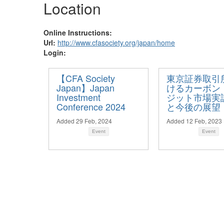
Location
Online Instructions:
Url:
http://www.cfasociety.org/japan/home
Login:
【CFA Society
東京証券取引
Japan】Japan
けるカーボン
Investment
ジット市場実
Conference 2024
と今後の展望
Added 29 Feb, 2024
Added 12 Feb, 2023
Event
Event