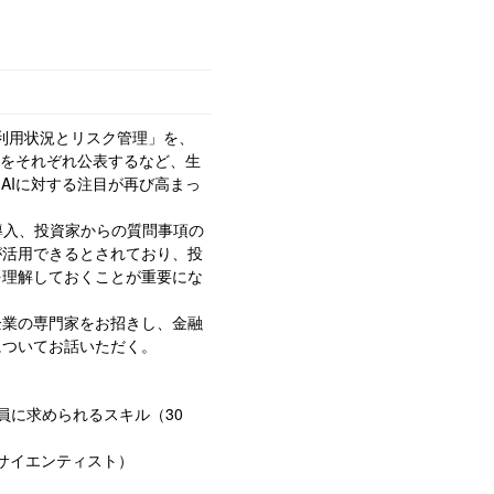
利用状況とリスク管理」を、
をそれぞれ公表するなど、生
、
AI
に対する注目が再び高まっ
導入、投資家からの質問事項の
が活用できるとされており、投
を理解しておくことが重要にな
企業の専門家をお招きし、金融
についてお話いただく。
員に求められるスキル（
30
サイエンティスト）