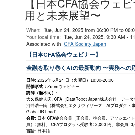
【日本CFA協会ウェ
用と未来展望〜
When:
Tue, Jun 24, 2025 from 06:30 PM to 08:
Your local time:
Tue, Jun 24, 2025, 9:30 AM - 
Associated with
CFA Society Japan
【日本
協会ウェビナー】
CFA
金融を取り巻く
の最新動向
〜実務への
AI
日時
年
月
日（火曜日）
:
2025
6
24
18:30-20:00
開催形式：
ウェビナー
Zoom
講師（順不同）
:
大久保健人氏
, CFA
（
DataRobot Japan
株式会社 データ
河井浩一氏（株式会社エクサウィザーズ
AI
プロダクト事
Global IR Lead
）
会費
日本
CFA
協会会員（正会員、準会員、アソシエイ
:
員）
:
無料、
CFA
プログラム受験者
: 2,000
円、非会員
: 3
言語
日本語
: