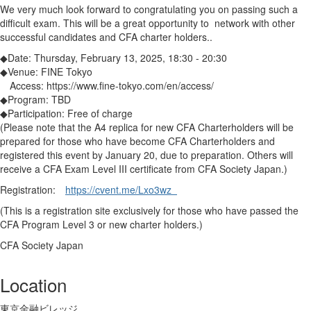
We very much look forward to congratulating you on passing such a
difficult exam. This will be a great opportunity to network with other
successful candidates and CFA charter holders..
◆Date: Thursday, February 13, 2025, 18:30 - 20:30
◆Venue: FINE Tokyo
Access: https://www.fine-tokyo.com/en/access/
◆Program: TBD
◆Participation: Free of charge
(Please note that the A4 replica for new CFA Charterholders will be
prepared for those who have become CFA Charterholders and
registered this event by January 20, due to preparation. Others will
receive a CFA Exam Level III certificate from CFA Society Japan.)
Registration:
https://cvent.me/Lxo3wz
(This is a registration site exclusively for those who have passed the
CFA Program Level 3 or new charter holders.)
CFA Society Japan
Location
東京金融ビレッジ