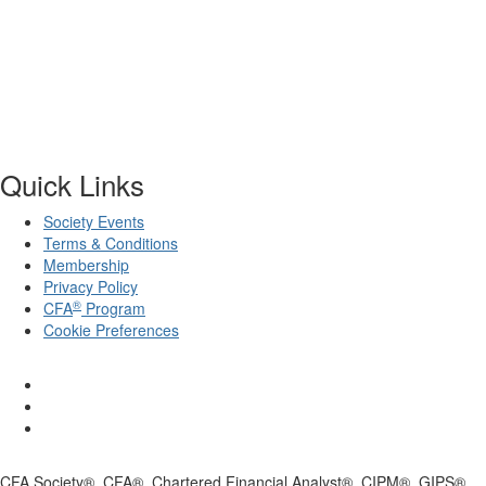
Quick Links
Society Events
Terms & Conditions
Membership
Privacy Policy
®
CFA
Program
Cookie Preferences
CFA Society®, CFA®, Chartered Financial Analyst®, CIPM®, GIPS®,