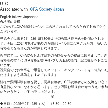
UTC
Associated with
CFA Society Japan
English follows Japanese.
合格者の皆様
このたびはCFA®試験レベルIIIに合格されましてあらためておめでとう
ございます。
当協会では来る2月13日18時30分よりCFA資格授与式を開催いたしま
す。今回は2024年8月実施のCFA試験レベルIIIに合格された方、新CFA
資格者となられた方が対象となります。
授与式では、CFA協会および日本CFA協会からの祝辞に続きまして、新
資格者の方々にCFA資格証書(A4レプリカ版)の授与、記念撮影をおこな
います。
祝賀会ではお食事をご用意してネットワーキングイベントをご堪能いた
だけますよう準備をすすめております。
皆様の難関試験合格を祝し、同期合格者、CFA資格者との交流を中心に
有意義な夕べになるかと思います。ぜひ万障お繰り合わせのうえご参加
いただきたく、ご案内申し上げます。
記
◆日時：2025年2月13日（木） 18:30～20:30