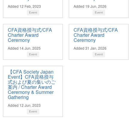
Added 12 Feb, 2023
Added 19 Jun, 2026
Event
Event
CFA資格授与式/CFA
CFA資格授与式/CFA
Charter Award
Charter Award
Ceremony
Ceremony
Added 14 Jun, 2025
Added 31 Jan, 2026
Event
Event
【CFA Society Japan
Event】CFA資格授与
式および夏の集いのご
案内 / Charter Award
Ceremony & Summer
Gathering
Added 12 Jun, 2023
Event