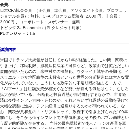
:
会費
CFA
日本
協会会員
（正会員、準会員、アソシエイト会員、プロフェッ
:
CFA
: 2,000
:
ショナル会員）
無料、
プログラム受験者
円、非会員
3,000
円
、コーポレート・スポンサー：無料
:
Economics
PL
トピックス
（
クレジット対象）
PL
1.5
クレジット：
講演内容
1
米国でトランプ大統領が就任してから
年が経過した。この間、関税の
引き上げ、移民制限、減税延長法案の可決など、政策面では慌ただしい
展開が続いたものの、米中対立の深刻化、ウクライナ戦争の長期化、イ
スラエル・ガザ地区紛争の未解決といった世界の分断構造には大きな変
化がみられていない。こうした地政学的な不透明感が強まる一方で、
AI
「
ブーム」は巨額投資が相次ぐなど勢いが衰える気配はなく、むしろ
拡大が続いている。
分断化と投資過熱が同時進行するなかで、世界経
済は今後インフレ方向へ進むのか、それともいずれ過熱の反動を受けて
大幅な調整に進み、デフレ経済に逆戻りするのかが問われている。な
100
お、関税が共和党の「トリプルレッド」政権下で引き上げられた
年
前にも、そこから低インフレ下での景気拡張とその後のバブル崩壊とい
う歴史的経験が存在する。
当時の最先端技術であったラジオ産業を牽
RCA
AI