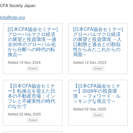
CFA Society Japan
info@cfaj.org
[日本CFA協会セミナー]
[日本CFA協会セミナー]
グローバルマクロ経済
グローバルマクロ経済
の展望と投資環境 ―過
の展望と投資環境 －人
去30年のグローバル化
口動態と過去との類似
から分断への時代の転
性からみたこれからの
換点―
局面－
Added 10 Nov, 2024
Added 12 Dec, 2023
Event
Event
【日本CFA協会セミナ
【日本CFA協会セミナ
ー】転換点を迎えた日
ー】2026年の投資環
本の不動産市場：イン
境 ～フォワード・ル
フレと不確実性の時代
ッキングな視点で～
のなかで
Added 02 Sep, 2025
Added 22 May, 2025
Event
Event