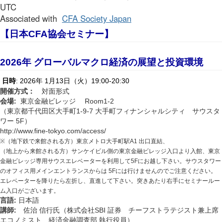
UTC
Associated with
CFA Society Japan
【日本
CFA
協会セミナー】
2026
年
グローバルマクロ経済の展望と投資環境
: 2026
1
13
19:00-20:30
日時
年
月
日（火）
開催方式：
対面形式
:
Room1-2
会場
東京金融ビレッジ
1-9-7
（東京都千代田区大手町
大手町フィナンシャルシティ サウスタ
5F
ワー
）
http://www.fine-tokyo.com/access/
※
（地下鉄で来館される方）東京メトロ大手町駅
A1
出口直結、
（地上から来館される方）サンケイビル側の東京金融ビレッジ入口より入館、東京
金融ビレッジ専用サウスエレベーターを利用して
5F
にお越し下さい。サウスタワー
のオフィス用メインエントランスからは
5F
には行けませんのでご注意ください。
エレベーターを降りたら左折し、直進して下さい。突きあたり右手にセミナールー
ム入口がございます。
:
言語
日本語
:
SBI
講師
佐治
信行氏（株式会社
証券 チーフストラテジスト兼上席
エコノミスト 経済金融調査部
執行役員）