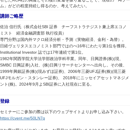
引した
社の興隆とその後の変遷を振り返ることで、現在の「
ブー
ム」がどの程度持続し得るのか、考えてみたい。
講師ご略歴
SBI
佐治
信行氏（株式会社
証券 チーフストラテジスト兼上席エコノ
ミスト 経済金融調査部
執行役員）
専門分野は国内外マクロ経済分析・予測（実物経済、金利・為替）。
16
1
日経ヴェリタスエコノミスト部門ではのべ
年にわたり第
位を獲得。
Institutional Investor
17
1
誌では
年連続で第
位。
1982
(
)(
年関西学院大学法学部政治学科卒業。同年、日興證券
株
現、
SMBC
)
(
)
日興証券
入社、
株
日興リサーチセンターへ出向し。その後、
1999
(
)(
)
2006
UFJ
(
)(
年興銀証券
株
現みずほ証券
、
年三菱
証券
株
現三菱
UFJ
)
2018
モルガン・スタンレー証券
、
年にニッセイアセットマネジメ
(
)
2024
9
SBI
ント
株
。
年
月よ
証券に入社現在に至る。
登録
セミナーにご参加の際は以下のウェブサイトよりお申し込み下さい。
https://cvent.me/50LN7q