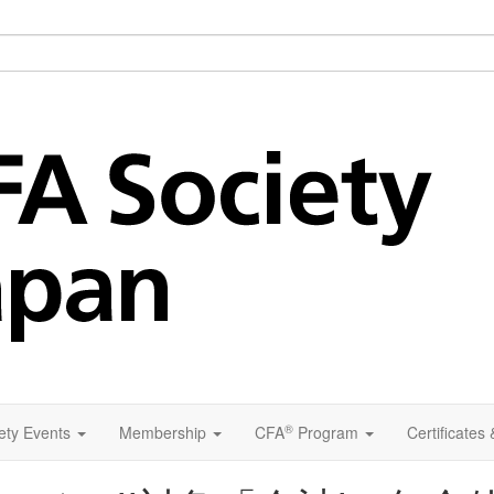
®
ety Events
Membership
CFA
Program
Certificates