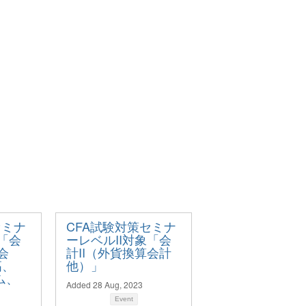
セミナ
CFA試験対策セミナ
象「会
ーレベルII対象「会
会
計II（外貨換算会計
高、
他）」
ム、
Added 28 Aug, 2023
Event