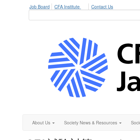
Job Board
CFA Institute
Contact Us
About Us
Society News & Resources
Soci