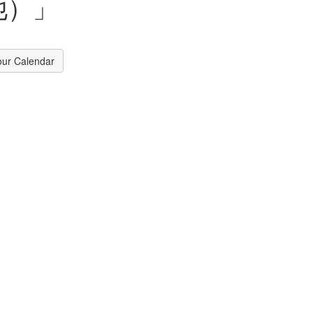
他）」
our Calendar