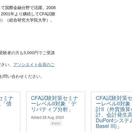
して国際金融分野で活躍。
2008
。
年より継続して
試験
2001
CFA
術）（総合研究大学院大学）。
験者の方も3,000円でご受講
ださい。
アソシエイト会員のご
お問い合わせください。
セミナ
CFA試験対策セミナ
CFA試験対策
象「債
ーレベルII対象「デ
ーレベルII対
リバティブ分析」
計II（外貨換算
計、会計発生
Added 28 Aug, 2023
DuPontシステ
Event
Basel III​)」