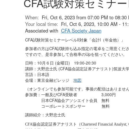
CFA試験対策セミナー
When:
Fri, Oct 6, 2023 from 07:00 PM to 08:30
Your local time:
Fri, Oct 6, 2023, 10:00 AM - 1
Associated with
CFA Society Japan
CFA試験対策セミナーレベルII対象「会計I（年金他）」
参加者の方はCFA試験持ち込み指定の電卓をご用意くだ
ですので、是非参加して合格率のUpを狙ってください。
日時：10月６日 (金曜日) 19:00-20:30
講師：大野忠士氏 (CFA協会認定証券アナリスト)筑波大
言語：日本語
会場：東京金融ビレッジ
地図
（オンラインでも参加可能です。事後の配信はありませ
参加費：一般及びCFA受験者 3,000円
日本CFA協会アソシエイト会員 無料
コーポレートスポンサー 無料
講師紹介：
大野忠士氏
協会認定証券アナリスト（
CFA
Chartered Financial Analyst