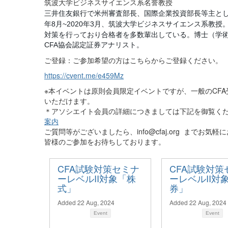
筑波大学ビジネスサイエンス系名誉教授
三井住友銀行で米州審査部長、国際企業投資部長等主と
年
月
年
月、筑波大学ビジネスサイエンス系教授
8
~2020
3
対策を行っており合格者を多数輩出している。博士（学
協会認定証券アナリスト。
CFA
ご登録：ご参加希望の方はこちらからご登録ください。
https://cvent.me/e459Mz
※本イベントは原則会員限定イベントですが、一般のCFA受
いただけます。
＊アソシエイト会員の詳細につきましては下記を御覧く
案内
ご質問等がございましたら、
info@cfaj.org
までお気軽に
皆様のご参加をお待ちしております。
CFA試験対策セミナ
CFA試験対策
ーレベルII対象「株
ーレベルII対
式」
券」
Added 22 Aug, 2024
Added 22 Aug, 2024
Event
Event