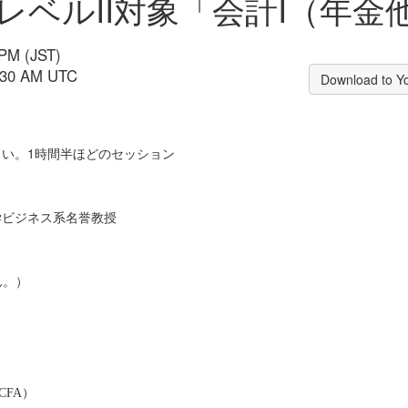
レベルII対象「会計I（年金
 PM (JST)
1:30 AM UTC
Download to Y
さい。1時間半ほどのセッション
学ビジネス系名誉教授
ん。）
）
; CFA