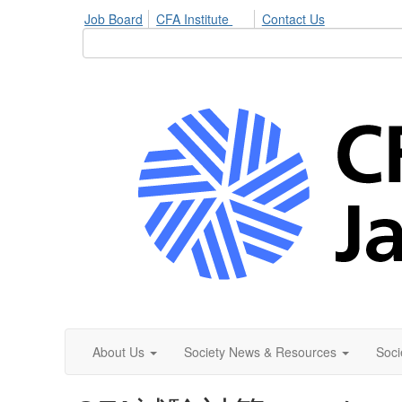
Job Board
CFA Institute
Contact Us
About Us
Society News & Resources
Soci