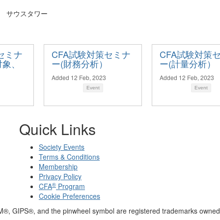
ィ サウスタワー
セミナ
CFA試験対策セミナ
CFA試験対策
対象、
ー(財務分析）
ー(計量分析）
）
Added 12 Feb, 2023
Added 12 Feb, 2023
Event
Event
Quick Links
Society Events
Terms & Conditions
Membership
Privacy Policy
®
CFA
Program
Cookie Preferences
M®, GIPS®, and the pinwheel symbol are registered trademarks owned 