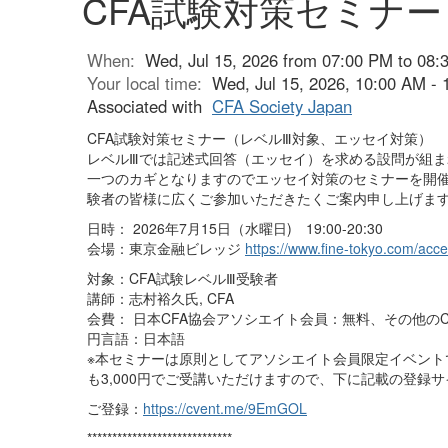
CFA試験対策セミナ
When:
Wed, Jul 15, 2026 from 07:00 PM to 08:
Your local time:
Wed, Jul 15, 2026, 10:00 AM -
Associated with
CFA Society Japan
CFA試験対策セミナー（レベルⅢ対象、エッセイ対策）
レベルⅢでは記述式回答（エッセイ）を求める設問が組
一つのカギとなりますのでエッセイ対策のセミナーを開催
験者の皆様に広くご参加いただきたくご案内申し上げま
日時： 2026年7月15日（水曜日) 19:00-20:30
会場：東京金融ビレッジ
https://www.fine-tokyo.com/acce
対象：CFA試験レベルⅢ受験者
講師：志村裕久氏, CFA
会費： 日本CFA協会アソシエイト会員：無料、その他のCF
円言語：日本語
※本セミナーは原則としてアソシエイト会員限定イベント
も3,000円でご受講いただけますので、下に記載の登録
ご登録：
https://cvent.me/9EmGOL
*****************************