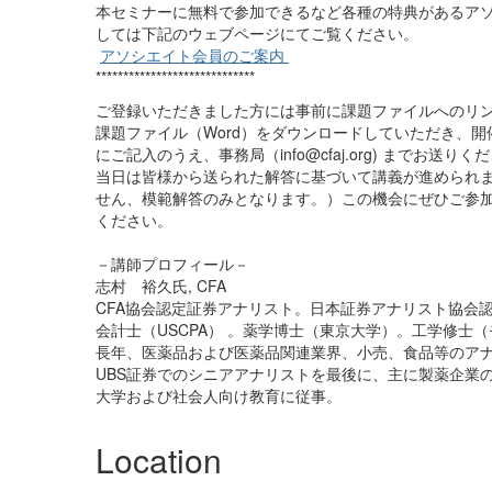
本セミナーに無料で参加できるなど各種の特典があるア
しては下記のウェブページにてご覧ください。
アソシエイト会員のご案内
*****************************
ご登録いただきました方には事前に課題ファイルへのリ
課題ファイル（Word）をダウンロードしていただき、開
にご記入のうえ、事務局（
info@cfaj.org
) までお送りく
当日は皆様から送られた解答に基づいて講義が進められ
せん、模範解答のみとなります。）この機会にぜひご参加
ください。
－講師プロフィール－
志村 裕久氏, CFA
CFA協会認定証券アナリスト。日本証券アナリスト協会
会計士（USCPA） 。薬学博士（東京大学）。工学修士
長年、医薬品および医薬品関連業界、小売、食品等のアナリ
UBS証券でのシニアアナリストを最後に、主に製薬企業
大学および社会人向け教育に従事。
Location