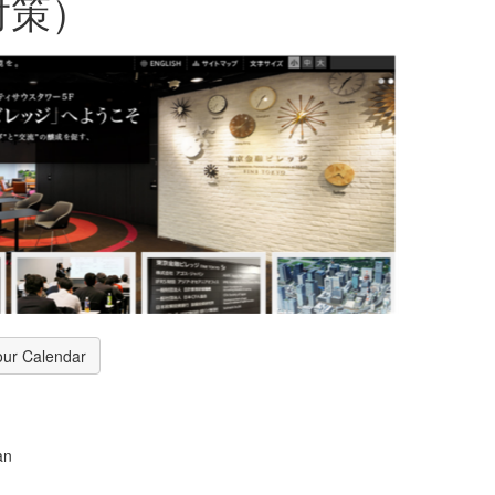
対策）
our Calendar
an