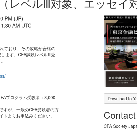
ー（レベルⅢ対象、エッセイ
30 PM (JP)
 11:30 AM UTC
まれており、その攻略が合格の
します。CFA試験レベルⅢ受
す。
ss/
Aプログラム受験者：3,000
Download to Y
ですが、一般のCFA受験者の方
Contact
サイトよりお申込みください。
CFA Society Jap