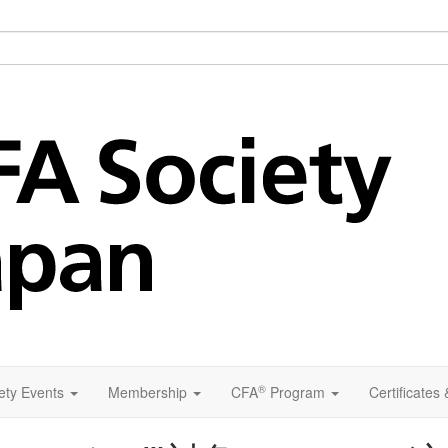
®
ety Events
Membership
CFA
Program
Certificates