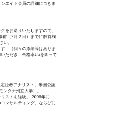
ソシエイト会員の詳細につきま
ンクをお送りいたしますので、
催前（7月２日）までに解答欄
ださい。
ます。（個々の添削等はありま
いただき、合格率Upを図って
認定証券アナリスト。米国公認
（モンタナ州立大学）。
ストを経験。 2009年に
のコンサルティング、ならびに