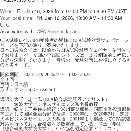
When:
Fri, Jan 16, 2026 from 07:00 PM to 08:30 PM (JST)
Your local time:
Fri, Jan 16, 2026, 10:00 AM - 11:30 AM
UTC
Associated with
CFA Society Japan
試験レベル
の受験者の皆様に
試験対策ウェビナーシ
CFA
II
CFA
リーズを下記の通りご案内いたします。
日本
協会では、以前から
試験対策ウェビナーを開催し
CFA
CFA
ておりますが、今回の全
回シリーズは、より網羅的に幅広い
16
分野を深堀していきます。皆様の、受験対策にお役に立てるも
のと考えます。
開催期間：
2025/1219-2026/4/17
19:00-20:30
全
回
16
言語：日本語
形式：オンライン（
）
Zoom
講師：大野 忠士氏
協会認定証券アナリスト
(CFA
)
筑波大学ビジネスサイエンス系名誉教授
講師ご紹介：三井住友銀行で米州審査部長、国際企業投資部長
等主として国際金融分野で活躍。
年
月
年
月、筑波
2008
8
~2020
3
大学ビジネスサイエンス系教授。
年より継続して
試験
2001
CFA
対策を行っており合格者を多数輩出している。博士（学術）
（総合研究大学院大学）。
協会認定証券アナリスト。
CFA