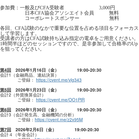
参加費：一般及び
受験者
円
CFA
3,000
日本
協会アソシエイト会員 無料
CFA
コーポレートスポンサー
無料
各回、
試験のなかで重要な位置を占める項目をフォーカス
CFA
して学習します。
受講者の方は
試験持ち込み指定の電卓をご用意ください。
CFA
時間半ほどのセッションですので、是非参加して合格率の
1
Up
を狙ってください。
第
4
回
2026
年
1
月
16
日（金）
19:00-20:30
会計
1
（金融商品、連結決算）
ご登録：
https://cvent.me/vlg343
第
5
回
2026
年
1
月
23
日（金）
19:00-20:30
会計
2
（外貨換算会計）
ご登録：
https://cvent.me/OO1PlR
第
6
回
2026
年
1
月
30
日（金）
19:00-20:30
会計
3
（会計発生高、金融機関の分析）
ご登録：
https://cvent.me/z2x95M
第
7
回
2026
年
2
月
6
日（金）
19:00-20:30
会計４（年金会計）