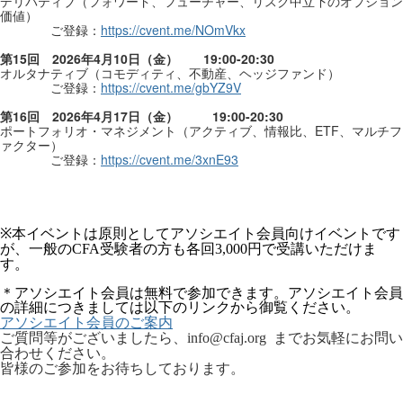
デリバティブ（フォワード、フューチャー、リスク中立下のオプション
価値）
ご登録：
https://cvent.me/NOmVkx
第
15
回
2026
年
4
月
10
日（金）
19:00-20:30
オルタナティブ（コモディティ、不動産、ヘッジファンド）
ご登録：
https://cvent.me/gbYZ9V
第
16
回
2026
年
4
月
17
日（金）
19:00-20:30
ポートフォリオ・マネジメント（アクティブ、情報比、
ETF
、マルチフ
ァクター）
ご登録：
https://cvent.me/3xnE93
本イベントは原則としてアソシエイト会員向けイベントです
※
が、一般の
受験者の方も各回
円で受講いただけま
CFA
3,000
す。
＊アソシエイト会員は無料で参加できます。アソシエイト会員
の詳細につきましては以下のリンクから御覧ください。
アソシエイト会員のご案内
ご質問等がございましたら、
までお気軽にお問い
info@cfaj.org
合わせください。
皆様のご参加をお待ちしております。