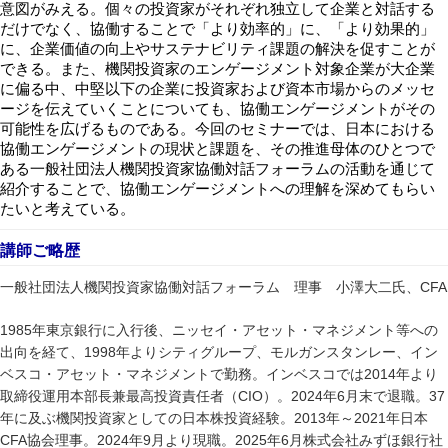
意図がみえる。個々の投資家がそれぞれ独立して企業と対話する
だけでなく、協働することで「より効率的」に、「より効果的」
に、企業価値の向上やサステナビリティ課題の解決を促すことが
できる。また、機関投資家のエンゲージメント対象企業が大企業
に偏る中、中堅以下の企業に投資家および資本市場からのメッセ
ージを伝えていくことについても、協働エンゲージメントがその
可能性を広げるものである。今回のセミナーでは、日本における
協働エンゲージメントの現状と課題を、その推進母体のひとつで
ある一般社団法人機関投資家協働対話フォーラムの活動を通じて
紹介することで、協働エンゲージメントへの理解を深めてもらい
たいと考えている。
講師ご略歴
CFA
一般社団法人機関投資家協働対話フォーラム 理事 小澤大二氏、
1985
年東京銀行に入行後、ニッセイ・アセット・マネジメント等への
1998
出向を経て、
年よりシティグループ、モルガンスタンレー、イン
2014
ベスコ・アセット・マネジメントで勤務。インベスコでは
年より
CIO
2024
6
37
取締役運用本部長兼最高投資責任者（
）。
年
月末で退職。
2013
2021
年に及ぶ機関投資家としての日本株投資経験。
年～
年日本
CFA
2024
9
2025
6
協会理事。
年
月より現職。
年
月株式会社みずほ銀行社