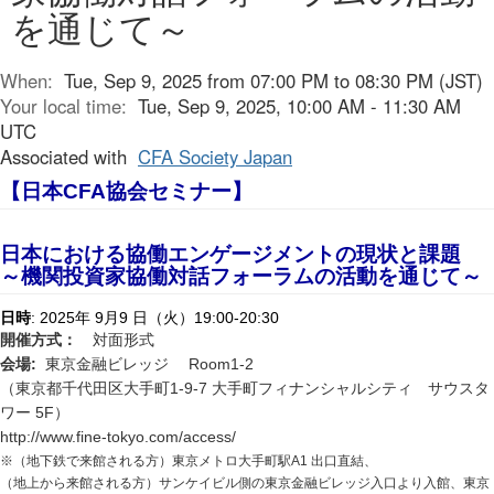
を通じて～
When:
Tue, Sep 9, 2025 from 07:00 PM to 08:30 PM (JST)
Your local time:
Tue, Sep 9, 2025, 10:00 AM - 11:30 AM
UTC
Associated with
CFA Society Japan
【日本
CFA
協会セミナー】
日本における協働エンゲージメントの現状と課題
～機関投資家協働対話フォーラムの活動を通じて～
: 2025
9
9
19:00-20:30
日時
年
月
日（火）
開催方式：
対面形式
:
Room1-2
会場
東京金融ビレッジ
1-9-7
（東京都千代田区大手町
大手町フィナンシャルシティ サウスタ
5F
ワー
）
http://www.fine-tokyo.com/access/
※（地下鉄で来館される方）東京メトロ大手町駅
A1
出口直結、
（地上から来館される方）サンケイビル側の東京金融ビレッジ入口より入館、東京