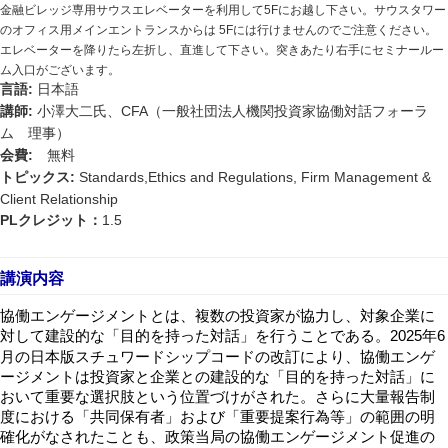
金融ビレッジ専用サウスエレベーターを利用して
5F
にお越し下さい。サウスタワー
のオフィス用メインエントランスからは
5F
には行けませんのでご注意ください。
エレベーターを降りたら左折し、直進して下さい。突きあたり右手にセミナールー
ム入口がございます。
:
言語
日本語
:
CFA
講師
小澤大二氏、
（一般社団法人機関投資家協働対話フォーラ
ム 理事）
:
会費
無料
:
Standards,Ethics and Regulations, Firm Management &
トピックス
Client Relationship
PL
1.5
クレジット：
講演内容
協働エンゲージメントとは、複数の投資家が協力し、対象企業に
対して建設的な「目的を持った対話」を行うことである。
年
2025
6
月の日本版スチュワードシップコードの改訂により、協働エンゲ
ージメントは投資家と企業との建設的な「目的を持った対話」に
おいて重要な選択肢という位置づけがされた。さらに大量報告制
度における「共同保有者」および「重要提案行為等」の範囲の明
確化がなされたことも、政策当局の協働エンゲージメント促進の