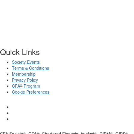
Quick Links
Society Events
Terms & Conditions
Membership
Privacy Policy
®
CFA
Program
Cookie Preferences
CFA Society®, CFA®, Chartered Financial Analyst®, CIPM®, GIPS®,