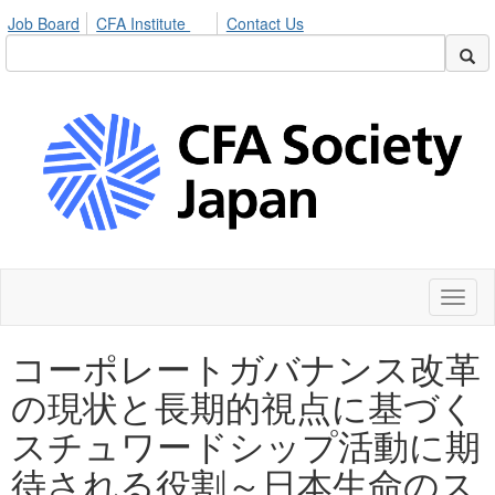
Job Board
CFA Institute
Contact Us
Toggl
naviga
コーポレートガバナンス改革
の現状と長期的視点に基づく
スチュワードシップ活動に期
待される役割～日本生命のス