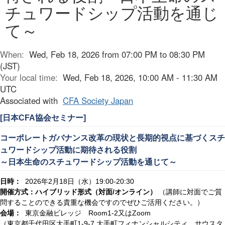
チュワードシップ活動を通じ
て～
When:
Wed, Feb 18, 2026 from 07:00 PM to 08:30 PM
(JST)
Your local time:
Wed, Feb 18, 2026, 10:00 AM - 11:30 AM
UTC
Associated with
CFA Society Japan
日本
協会セミナー
[
CFA
]
コーポレートガバナンス改革の現状と長期的視点に基づくスチ
ュワードシップ活動に期待される役割
～日本生命のスチュワードシップ活動を通じて～
日時：
年
月
日（水）
2026
2
18
19:00-20:30
開催方式：ハイブリッド形式（対面
オンライン）
（講師に対面でご質
/
問することのできる貴重な機会ですのでぜひご活用ください。）
会場：
東京金融ビレッジ
又は
Room1-2
Zoom
（東京都千代田区大手町
大手町フィナンシャルシティ サウスタ
1-9-7