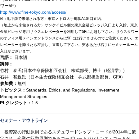
ワー
）
5F
http://www.fine-tokyo.com/access/
（地下鉄で来館される方）東京メトロ大手町駅
出口直結、
※
A1
（地上から来館される方）サンケイビル側の東京金融ビレッジ入口より入館、東京
金融ビレッジ専用サウスエレベーターを利用して
にお越し下さい。サウスタワー
5F
のオフィス用メインエントランスからは
には行けませんのでご注意ください。エ
5F
レベーターを降りたら左折し、直進して下さい。突きあたり右手にセミナールーム
入口がございます。
言語：
日本語
講師：
竹村 泰氏
(
日本生命保険相互会社 株式部長、博士（経済学）
)
石井 智親氏（日本生命保険相互会社 株式部担当部長、
CFA)
参加費：
無料
トピックス：
Standards, Ethics, and Regulations, Investment
Management Strategies
クレジット：
PL
1.5
セミナー・アウトライン
投資家の行動原則であるスチュワードシップ・コードが
年に策
2014
定され、企業の行動原則であるコーポレートガバナンス・コードが