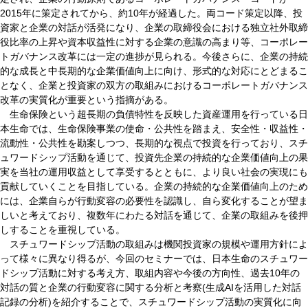
年に策定されてから、約
年が経過した。両コード策定以降、投
2015
10
資家と企業の対話が活発になり、企業の取締役会における独立社外取締
役比率の上昇や資本収益性に対する企業の意識の高まり等、コーポレー
トガバナンス改革には一定の進捗が見られる。今後さらに、企業の持続
的な成長と中長期的な企業価値向上に向け、形式的な対応にとどまるこ
となく、企業と投資家の双方の取組みにおけるコーポレートガバナンス
改革の実質化が重要という指摘がある。
生命保険という超長期の負債特性を反映した資産運用を行っている日
本生命では、生命保険事業の使命・公共性を踏まえ、安全性・収益性・
流動性・公共性を勘案しつつ、長期的な視点で投資を行っており、スチ
ュワードシップ活動を通じて、投資先企業の持続的な企業価値向上の果
実を当社の運用収益として享受するとともに、より良い社会の実現にも
貢献していくことを目指している。企業の持続的な企業価値向上のため
には、企業自らが行動変容の必要性を認識し、自ら変化することが望ま
しいと考えており、複数年にわたる対話を通じて、企業の取組みを後押
しすることを重視している。
スチュワードシップ活動の取組みは機関投資家の規模や運用方針によ
って様々に異なり得るが、今回のセミナーでは、日本生命のスチュワー
ドシップ活動に対する考え方、取組内容や今後の方向性、過去
年の
10
対話の質と企業の行動変容に関する分析と考察
生成
を活用した対話
(
AI
記録の分析
を紹介することで、スチュワードシップ活動の実質化に向
)