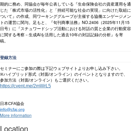
期的に務め、同協会が毎年公表している『生命保険会社の資産運用を通
じた「株式市場の活性化」と「持続可能な社会の実現」に向けた取組に
ついて』の作成、同ワーキンググループが主催する協働エンゲージメン
トの運営に関与。足もと、『旬刊商事法務』
NO.2406
（
2025
年
11
月
15
日号）に『スチュワードシップ活動における対話の質と企業の行動変容
に関する考察－生成
AI
を活用した過去
10
年の対話記録の分析』を寄
稿。
登録方法
セミナーにご参加の際は下記ウェブサイトよりお申し込み下さい。
ハイブリッド形式（対面
オンライン）のイベントとなりますので、
/
※
参加方法（対面
オンライン）もご選択ください。
/
https://cvent.me/2mWrL5
日本
協会
CFA
info@cfaj.org
More information
Location