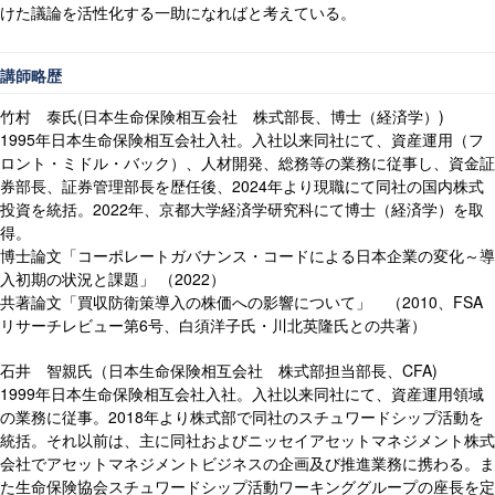
けた議論を活性化する一助になればと考えている。
講師略歴
竹村 泰氏
(
日本生命保険相互会社 株式部長、博士（経済学）
)
1995
年日本生命保険相互会社入社。入社以来同社にて、資産運用（フ
ロント・ミドル・バック）、人材開発、総務等の業務に従事し、資金証
券部長、証券管理部長を歴任後、
2024
年より現職にて同社の国内株式
投資を統括。
2022
年、京都大学経済学研究科にて博士（経済学）を取
得。
博士論文「コーポレートガバナンス・コードによる日本企業の変化～導
入初期の状況と課題」 （
2022
）
共著論文「買収防衛策導入の株価への影響について」 （
2010
、
FSA
リサーチレビュー第
6
号、白須洋子氏・川北英隆氏との共著）
石井 智親氏（日本生命保険相互会社 株式部担当部長、
CFA)
1999
年日本生命保険相互会社入社。入社以来同社にて、資産運用領域
の業務に従事。
2018
年より株式部で同社のスチュワードシップ活動を
統括。それ以前は、主に同社およびニッセイアセットマネジメント株式
会社でアセットマネジメントビジネスの企画及び推進業務に携わる。ま
た生命保険協会スチュワードシップ活動ワーキンググループの座長を定