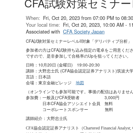
CFA試験対策セミナー
When:
Fri, Oct 20, 2023 from 07:00 PM to 08:3
Your local time:
Fri, Oct 20, 2023, 10:00 AM - 
Associated with
CFA Society Japan
CFA試験対策セミナーレベルII対象「デリバティブ分析」
参加者の方はCFA試験持ち込み指定の電卓をご用意くだ
ですので、是非参加して合格率のUpを狙ってください。
日時：10月20日 (金曜日) 19:00-20:30
講師：大野忠士氏 (CFA協会認定証券アナリスト)筑波大
言語：日本語
会場：東京金融ビレッジ
地図
（オンラインでも参加可能です。事後の配信はありませ
参加費：一般及びCFA受験者 3,000円
日本CFA協会アソシエイト会員 無料
コーポレートスポンサー 無料
講師紹介：
大野忠士氏
協会認定証券アナリスト（
CFA
Chartered Financial Analyst