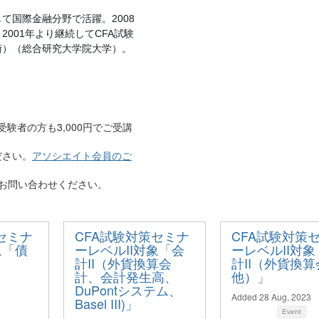
して国際金融分野で活躍。
2008
。
年より継続して
試験
2001
CFA
術）（総合研究大学院大学）。
験者の方も3,000円でご受講
ださい。
アソシエイト会員のご
お問い合わせください。
セミナ
CFA試験対策セミナ
CFA試験対策
象「債
ーレベルII対象「会
ーレベルII対
計II（外貨換算会
計II（外貨換
計、会計発生高、
他）」
DuPontシステム、
Added 28 Aug, 2023
Basel III​)」
Event