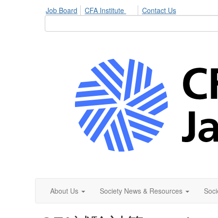
Job Board
CFA Institute
Contact Us
About Us
Society News & Resources
Soci