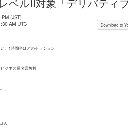
レベルII対象「デリバティ
0 PM (JST)
11:30 AM UTC
Download to Y
さい。1時間半ほどのセッション
学ビジネス系名誉教授
ん。）
）
; CFA