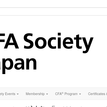
®
ety Events
Membership
CFA
Program
Certificates