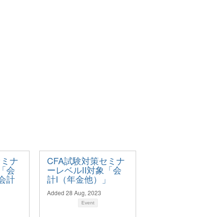
セミナ
CFA試験対策セミナ
象「会
ーレベルII対象「会
算会計
計I（年金他）」
Added 28 Aug, 2023
Event