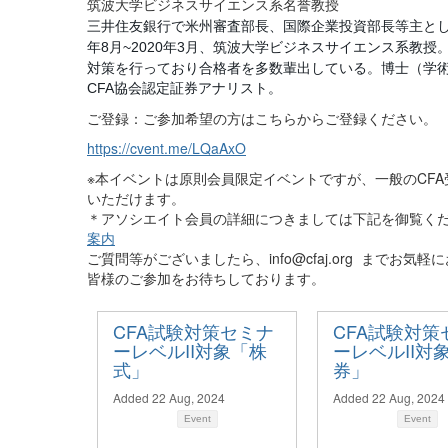
筑波大学ビジネスサイエンス系名誉教授
三井住友銀行で米州審査部長、国際企業投資部長等主と
年
月
年
月、筑波大学ビジネスサイエンス系教授
8
~2020
3
対策を行っており合格者を多数輩出している。博士（学
協会認定証券アナリスト。
CFA
ご登録：ご参加希望の方はこちらからご登録ください。
https://cvent.me/LQaAxO
※本イベントは原則会員限定イベントですが、一般のCFA受
いただけます。
＊アソシエイト会員の詳細につきましては下記を御覧く
案内
ご質問等がございましたら、
info@cfaj.org
までお気軽に
皆様のご参加をお待ちしております。
CFA試験対策セミナ
CFA試験対策
ーレベルII対象「株
ーレベルII対
式」
券」
Added 22 Aug, 2024
Added 22 Aug, 2024
Event
Event