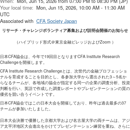
When:
Mon, Jun 15, 2026 from 07:00 PM to 08:30 PM (JP)
Your local time:
Mon, Jun 15, 2026, 10:00 AM - 11:30 AM
UTC
Associated with
CFA Society Japan
リサーチ・チャレンジボランティア募集および説明会開催のお知らせ
（ハイブリッド形式＠東京金融ビレッジおよびZoom ）
日本CFA協会は、今年で19回目となりますCFA Institute Research
Challengeを開催します。
CFA Institute Research Challengeとは、次世代の金融プロフェッショ
ナルを育成することを目的とし、各参加大学から選出された3～5名か
らなるチームが、各地域の協会が指定する同一の企業の調査分析、投資
判断を行い、英語で作成した調査レポートやプレゼンテーションの質の
優劣を競い合うイベントです。
日本CFA協会ではこの日本大会を開催しており、昨年は過去最多の37
チームが参加いたしました。
日本大会決勝で優勝した京都大学および名古屋大学の両チームは、アジ
ア太平洋地区大会進出をかけてプレゼンテーション練習を重ね、さらに