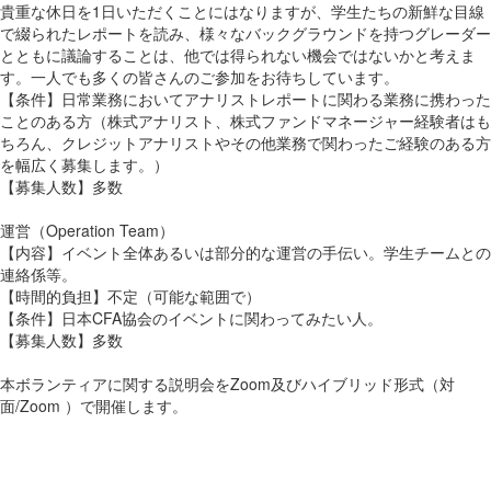
貴重な休日を1日いただくことにはなりますが、学生たちの新鮮な目線
で綴られたレポートを読み、様々なバックグラウンドを持つグレーダー
とともに議論することは、他では得られない機会ではないかと考えま
す。一人でも多くの皆さんのご参加をお待ちしています。
【条件】日常業務においてアナリストレポートに関わる業務に携わった
ことのある方（株式アナリスト、株式ファンドマネージャー経験者はも
ちろん、クレジットアナリストやその他業務で関わったご経験のある方
を幅広く募集します。）
【募集人数】多数
運営（Operation Team）
【内容】イベント全体あるいは部分的な運営の手伝い。学生チームとの
連絡係等。
【時間的負担】不定（可能な範囲で）
【条件】日本CFA協会のイベントに関わってみたい人。
【募集人数】多数
本ボランティアに関する説明会をZoom及びハイブリッド形式（対
面/Zoom ）で開催します。