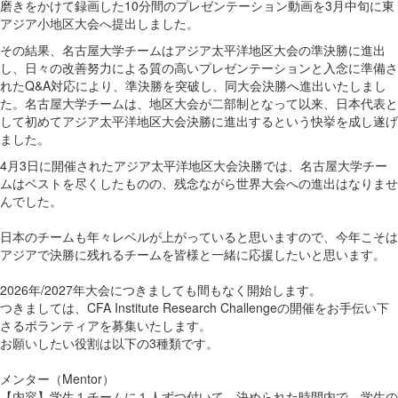
磨きをかけて録画した10分間のプレゼンテーション動画を3月中旬に東
アジア小地区大会へ提出しました。
その結果、名古屋大学チームはアジア太平洋地区大会の準決勝に進出
し、日々の改善努力による質の高いプレゼンテーションと入念に準備さ
れたQ&A対応により、準決勝を突破し、同大会決勝へ進出いたしまし
た。名古屋大学チームは、地区大会が二部制となって以来、日本代表と
して初めてアジア太平洋地区大会決勝に進出するという快挙を成し遂げ
ました。
4月3日に開催されたアジア太平洋地区大会決勝では、名古屋大学チー
ムはベストを尽くしたものの、残念ながら世界大会への進出はなりませ
んでした。
日本のチームも年々レベルが上がっていると思いますので、今年こそは
アジアで決勝に残れるチームを皆様と一緒に応援したいと思います。
2026年/2027年大会につきましても間もなく開始します。
つきましては、CFA Institute Research Challengeの開催をお手伝い下
さるボランティアを募集いたします。
お願いしたい役割は以下の3種類です。
メンター（Mentor）
【内容】学生１チームに１人ずつ付いて、決められた時間内で、学生の