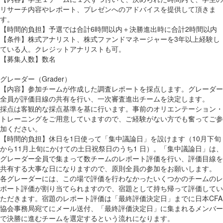
リサーチ内容やレポート、プレゼンへのアドバイスを提供して頂きま
す。
【時間的負担】予選では合計6時間以内＋決勝進出時に合計2時間以内
【条件】株式アナリスト、株式ファンドマネージャーを3年以上経験し
ている人。クレジットアナリストも可。
【募集人数】数名
グレーダー（Grader）
【内容】参加チームが作成した調査レポートを採点します。グレーダー
全員が評価目線の共有を行い、一次審査進出チームを決定します。
採点は客観的な採点基準を基に行います。事前のオリエンテーション・
トレーニングをご用意していますので、ご経験がない方でも奮ってご参
加ください。
【時間的負担】休日を1日使って「集中議論日」を設けます（10月下旬
から11月上旬にかけての土日祝祭日のうち1 日）。「集中議論日」は、
グレーダー全員で集まって数チームのレポート評価を行い、評価目線を
共有する大事な日になりますので、原則全員の参加をお願いします。
各グレーダーには、この場で評価を行わなかったいくつかのチームのレ
ポート評価が割り当てられますので、宿題として持ち帰って評価してい
ただきます。宿題のレポート評価は「最終評価決定日」までに日本CFA
協会事務局宛てにメール送付、「最終評価決定日」に集まれるメンバー
で決勝に進むチームを選定するという流れになります。