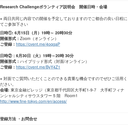
Research Challenge
ボランティア説明会 開催日時・会場
※ 両日共同じ内容での開催を予定しておりますのでご都合の良い日程に
てご参加下さい
日時
①
: 6月15日（月）19時～ 20時30分
開催形式：
Zoom（オンライン）
ご登録：
https://cvent.me/4oqgaP
日時②
：6月30日（火）19時～20時 30分
開催形式：
ハイブリッド形式（対面/オンライン）
ご登録：
https://cvent.me/ByY4Z1
※ 対面でご質問いただくことのできる貴重な機会ですのでぜひご活用く
ださい。
会場
:
東京金融ビレッジ（東京都千代田区大手町1-9-7 大手町フィナ
ンシャルシティサウスタワー 5 階 Room1
http://www.fine-tokyo.com/en/access/
登録方法 ・お問合せ