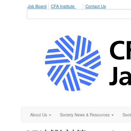
Job Board
CFA Institute
Contact Us
About Us
Society News & Resources
Soci