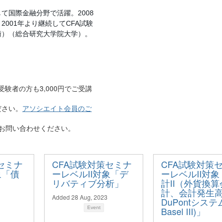
して国際金融分野で活躍。
2008
。
年より継続して
試験
2001
CFA
術）（総合研究大学院大学）。
験者の方も3,000円でご受講
ださい。
アソシエイト会員のご
お問い合わせください。
セミナ
CFA試験対策セミナ
CFA試験対策
象「債
ーレベルII対象「デ
ーレベルII対
リバティブ分析」
計II（外貨換算
計、会計発生
Added 28 Aug, 2023
DuPontシステ
Event
Basel III​)」