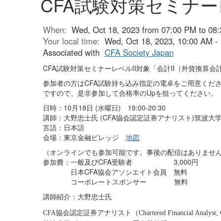
CFA試験対策セミナー
When:
Wed, Oct 18, 2023 from 07:00 PM to 08
Your local time:
Wed, Oct 18, 2023, 10:00 AM 
Associated with
CFA Society Japan
CFA試験対策セミナーレベルII対象「会計II（外貨換算会
参加者の方はCFA試験持ち込み指定の電卓をご用意くだ
ですので、是非参加して合格率のUpを狙ってください。
日時：10月18日 (水曜日) 19:00-20:30
講師：大野忠士氏 (CFA協会認定証券アナリスト)筑波大
言語：日本語
会場：東京金融ビレッジ
地図
（オンラインでも参加可能です。事後の配信はありませ
参加費：一般及びCFA受験者 3,000円
日本CFA協会アソシエイト会員 無料
コーポレートスポンサー 無料
講師紹介：
大野忠士氏
協会認定証券アナリスト（
CFA
Chartered Financial Analyst