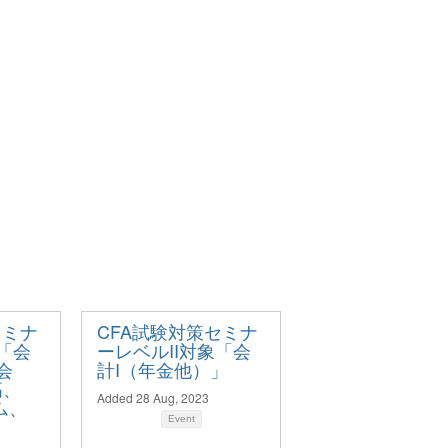
セミナ
CFA試験対策セミナ
象「会
ーレベルII対象「会
会
計I（年金他）」
高、
Added 28 Aug, 2023
ム、
Event