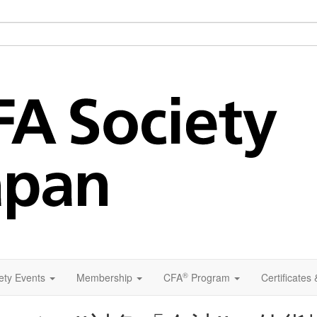
®
ety Events
Membership
CFA
Program
Certificates