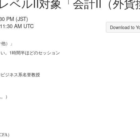
レベルII対象「会計II（外
:30 PM (JST)
- 11:30 AM UTC
Download to Y
計他）」
さい。1時間半ほどのセッション
学ビジネス系名誉教授
ん。）
）
; CFA