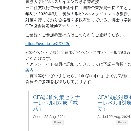
筑波大学ビジネスサイエンス系名誉教授
三井住友銀行で米州審査部長、国際企業投資部長等主と
年
月
年
月、筑波大学ビジネスサイエンス系教授
8
~2020
3
対策を行っており合格者を多数輩出している。博士（学
協会認定証券アナリスト。
CFA
ご登録：ご参加希望の方はこちらからご登録ください。
https://cvent.me/2X742r
※本イベントは原則会員限定イベントですが、一般のCFA受
いただけます。
＊アソシエイト会員の詳細につきましては下記を御覧く
案内
ご質問等がございましたら、
info@cfaj.org
までお気軽に
皆様のご参加をお待ちしております。
CFA試験対策セミナ
CFA試験対策
ーレベルII対象「株
ーレベルII対
式」
券」
Added 22 Aug, 2024
Added 22 Aug, 2024
Event
Event