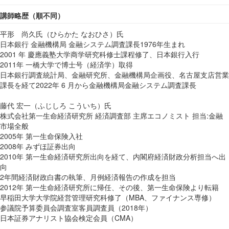
講師略歴（順不同）
平形 尚久氏（ひらかた なおひさ）氏
日本銀行 金融機構局 金融システム調査課長1976年生まれ
2001 年 慶應義塾大学商学研究科修士課程修了、日本銀行入行
2011年 一橋大学で博士号（経済学）取得
日本銀行調査統計局、金融研究所、金融機構局企画役、名古屋支店営業
課長を経て2022年 6 月から金融機構局金融システム調査課長
藤代 宏一（ふじしろ こういち）氏
株式会社第一生命経済研究所 経済調査部 主席エコノミスト 担当:金融
市場全般
2005年 第一生命保険入社
2008年 みずほ証券出向
2010年 第一生命経済研究所出向を経て、内閣府経済財政分析担当へ出
向
2年間経済財政白書の執筆、月例経済報告の作成を担当
2012年 第一生命経済研究所に帰任、その後、第一生命保険より転籍
早稲田大学大学院経営管理研究科修了（MBA、ファイナンス専修）
参議院予算委員会調査室客員調査員（2018年）
日本証券アナリスト協会検定会員（CMA）