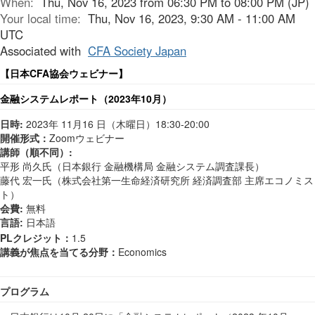
When:
Thu, Nov 16, 2023 from 06:30 PM to 08:00 PM (JP)
Your local time:
Thu, Nov 16, 2023, 9:30 AM - 11:00 AM
UTC
Associated with
CFA Society Japan
【日本
CFA
協会ウェビナー】
金融システムレポート（2023年10月）
日時
:
2023年 11月16 日（木曜日）18:30-20:00
開催形式：
Zoom
ウェビナー
講師（順不同）
:
平形 尚久氏（日本銀行 金融機構局 金融システム調査課長）
藤代 宏一氏（株式会社第一生命経済研究所 経済調査部 主席エコノミス
ト）
会費
:
無料
日本語
:
言語
PLクレジット：
1.5
講義が焦点を当てる分野：
Economics
プログラム