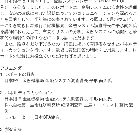
日本銀行は10月 20日に「金融システムレポート（2023 年10月
号）」を公表しました。このレポートは、金融システムの安定性を評価
し、安定の確保に向けた課題についてのコミュニケーションを深めるこ
とを目的として、半年毎に公表されています。今回は、5月のウェビナ
ーに引き続き日本銀行金融機構局、金融システム調査課長の平形尚久氏
を講師にお迎えして、主要なリスクの分析、金融システムの頑健性と潜
在的な脆弱性の評価などにつきお話いただきます。
また、論点を掘り下げるため、講義に続いて有識者を交えたパネルデ
ィスカッションを行います。最後に質疑応答の時間をご用意します。レ
ポートの理解にお役立ていただければと思います。
アジェンダ
1. レポートの解説
日本銀行 金融機構局 金融システム調査課長 平形 尚久氏
2. パネルディスカッション
日本銀行 金融機構局 金融システム調査課長 平形 尚久氏
株式会社第一生命経済研究所 経済調査部 主席エコノミスト 藤代 宏
一氏
モデレーター（日本CFA協会）
3. 質疑応答