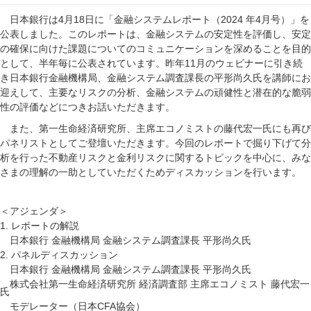
日本銀行は
月
日に「金融システムレポート（
年
月号）」を
4
18
2024
4
公表しました。このレポートは、金融システムの安定性を評価し、安定
の確保に向けた課題についてのコミュニケーションを深めることを目的
として、半年毎に公表されています。昨年
月のウェビナーに引き続
11
き日本銀行金融機構局、金融システム調査課長の平形尚久氏を講師にお
迎えして、主要なリスクの分析、金融システムの頑健性と潜在的な脆弱
性の評価などにつきお話いただきます。
また、第一生命経済研究所、主席エコノミストの藤代宏一氏にも再び
パネリストとしてご登壇いただきます。今回のレポートで掘り下げて分
析を行った不動産リスクと金利リスクに関するトピックを中心に、みな
さまの理解の一助としていただくためディスカッションを行います。
＜アジェンダ＞
レポートの解説
1.
日本銀行
金融機構局
金融システム調査課長
平形尚久氏
パネルディスカッション
2.
日本銀行
金融機構局
金融システム調査課長
平形尚久氏
株式会社第一生命経済研究所
経済調査部
主席エコノミスト
藤代宏一
氏
モデレーター（日本
協会）
CFA