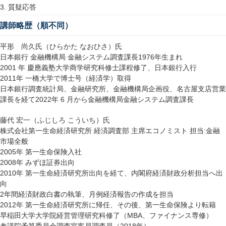
質疑応答
3.
講師略歴（順不同）
平形 尚久氏（ひらかた
なおひさ）氏
日本銀行
金融機構局
金融システム調査課長
年生まれ
1976
年
慶應義塾大学商学研究科修士課程修了、日本銀行入行
2001
年
一橋大学で博士号（経済学）取得
2011
日本銀行調査統計局、金融研究所、金融機構局企画役、名古屋支店営業
課長を経て
年
月から金融機構局金融システム調査課長
2022
6
藤代
宏一（ふじしろ
こういち）氏
株式会社第一生命経済研究所
経済調査部
主席エコノミスト
担当
金融
:
市場全般
年
第一生命保険入社
2005
年
みずほ証券出向
2008
年
第一生命経済研究所出向を経て、内閣府経済財政分析担当へ出
2010
向
年間経済財政白書の執筆、月例経済報告の作成を担当
2
年
第一生命経済研究所に帰任、その後、第一生命保険より転籍
2012
早稲田大学大学院経営管理研究科修了（
、ファイナンス専修）
MBA
参議院予算委員会調査室客員調査員（
年）
2018