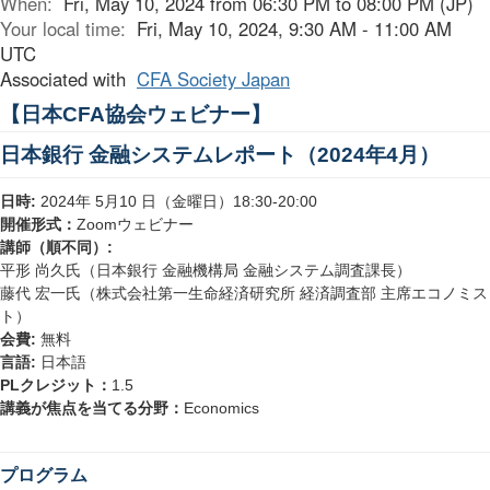
When:
Fri, May 10, 2024 from 06:30 PM to 08:00 PM (JP)
Your local time:
Fri, May 10, 2024, 9:30 AM - 11:00 AM
UTC
Associated with
CFA Society Japan
【日本
協会ウェビナー】
CFA
日本銀行
金融システムレポート（
年
月）
2024
4
日時
年
月
日（金曜日）
:
2024
5
10
18:30-20:00
開催形式：
ウェビナー
Zoom
講師（順不同）
:
平形
尚久氏（日本銀行
金融機構局
金融システム調査課長）
藤代
宏一氏（株式会社第一生命経済研究所
経済調査部
主席エコノミス
ト）
会費
無料
:
言語
日本語
:
クレジット：
PL
1.5
講義が焦点を当てる分野：
Economics
プログラム