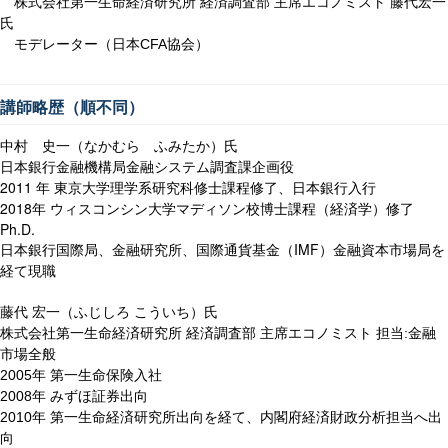
株式会社第一生命経済研究所
経済調査部
主席エコノミスト
藤代宏一
氏
モデレーター（日本
協会）
CFA
講師略歴（順不同）
中村 史一（なかむら ふみたか）氏
日本銀行金融機構局金融システム調査課企画役
2011
年 東京大学理学系研究科修士課程修了、日本銀行入行
2018
年 ウィスコンシン大学マディソン校博士課程（経済学）修了
Ph.D.
日本銀行国際局、金融研究所、国際通貨基金（
IMF
）金融資本市場局を
経て現職
藤代 宏一（ふじしろ こういち）氏
株式会社第一生命経済研究所 経済調査部 主席エコノミスト 担当
金融
:
市場全般
年 第一生命保険入社
2005
年 みずほ証券出向
2008
年 第一生命経済研究所出向を経て、内閣府経済財政分析担当へ出
2010
向