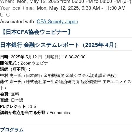
When:
Mon, May 12, 2025 from 06:30 PM to 08:00 PM (JP)
Your local time:
Mon, May 12, 2025, 9:30 AM - 11:00 AM
UTC
Associated with
CFA Society Japan
【日本
協会ウェビナー】
CFA
日本銀行
金融システムレポート（
年
月）
2025
4
日時
年
月
日（月曜日）
:
2025
5
12
18:30-20:00
開催形式：
ウェビナー
Zoom
講師（順不同）
:
中村 史一氏（日本銀行 金融機構局 金融システム調査課企画役）
藤代 宏一氏（株式会社第一生命経済研究所 経済調査部 主席エコノミス
ト）
会費
無料
:
言語
日本語
:
クレジット：
PL
1.5
講義が焦点を当てる分野：
Economics
プログラム