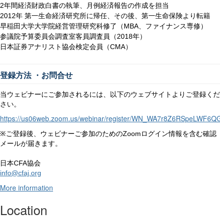
年間経済財政白書の執筆、月例経済報告の作成を担当
2
年 第一生命経済研究所に帰任、その後、第一生命保険より転籍
2012
早稲田大学大学院経営管理研究科修了（
、ファイナンス専修）
MBA
参議院予算委員会調査室客員調査員（
年）
2018
日本証券アナリスト協会検定会員（
）
CMA
登録方法
・お問合せ
当ウェビナーにご参加されるには、以下のウェブサイトよりご登録くだ
さい。
https://us06web.zoom.us/webinar/register/WN_WA7r8Z6RSpeLWF6
ご登録後、ウェビナーご参加のための
ログイン情報を含む確認
Zoom
※
メールが届きます。
日本
協会
CFA
info@cfaj.org
More information
Location