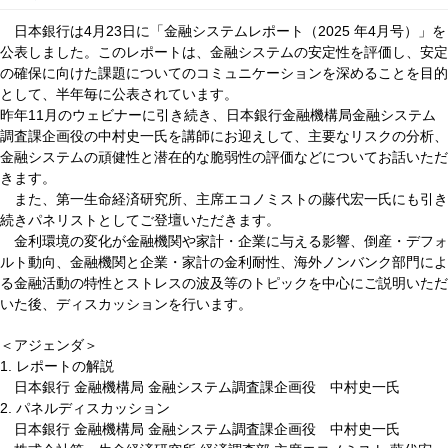
日本銀行は
月
日に「金融システムレポート（
年
月号）」を
4
23
2025
4
公表しました。このレポートは、金融システムの安定性を評価し、安定
の確保に向けた課題についてのコミュニケーションを深めることを目的
として、半年毎に公表されています。
昨年
月のウェビナーに引き続き、日本銀行金融機構局金融システム
11
調査課企画役の中村史一氏を講師にお迎えして、主要なリスクの分析、
金融システムの頑健性と潜在的な脆弱性の評価などについてお話いただ
きます。
また、第一生命経済研究所、主席エコノミストの藤代宏一氏にも引き
続きパネリストとしてご登壇いただきます。
金利環境の変化が金融機関や家計・企業に与える影響、倒産・デフォ
ルト動向、⾦融機関と企業・家計の⾦利耐性、海外ノンバンク部門によ
る金融活動の特性とストレスの波及等のトピックを中心にご説明いただ
いた後、ディスカッションを行います。
＜アジェンダ＞
レポートの解説
1.
日本銀行
金融機構局
金融システム調査課企画役 中村史一氏
パネルディスカッション
2.
日本銀行
金融機構局
金融システム調査課企画役 中村史一氏