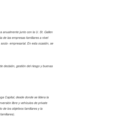
a anualmente junto con la U. St. Gallen
ia de las empresas familiares a nivel
 socio- empresarial. En esta ocasión, se
de decisión, gestión del riesgo y buenas
ga Capital, desde donde se lidera la
nversión libre y vehículos de private
 de los objetivos familiares y la
familiares).