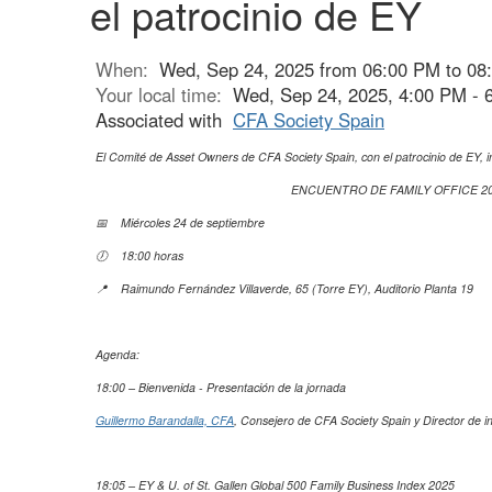
el patrocinio de EY
When:
Wed, Sep 24, 2025 from 06:00 PM to 08
Your local time:
Wed, Sep 24, 2025, 4:00 PM -
Associated with
CFA Society Spain
El Comité de Asset Owners de CFA Society Spain, con el patrocinio de EY, inv
ENCUENTRO DE FAMILY OFFICE 2
📅 Miércoles 24 de septiembre
🕖 18:00 horas
📍 Raimundo Fernández Villaverde, 65 (Torre EY), Auditorio Planta 19
Agenda:
18:00 – Bienvenida - Presentación de la jornada
Guillermo Barandalla, CFA
, Consejero de CFA Society Spain y Director de inve
18:05 – EY & U. of St. Gallen Global 500 Family Business Index 2025