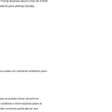
l Family Business Alumni Club de ICADE
iente para diversas familias.
nos avises con suficiente antelación para
s que se puedan tomar durante su
n boletines o informaciones sobre el
 todo momento podrá ejercer sus