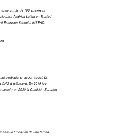
rdinando a más de 190 empresas
rollo para América Latina en Trusted
ard Extension School e INSEAD.
ión
dad centrada en acción social. Es
ONG It-willbe.org. En 2018 fue
ía social y en 2020 la Comisión Europea
 años la fundación de una familia