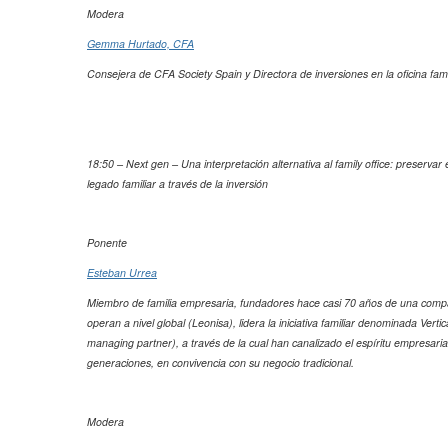
Modera
Gemma Hurtado, CFA
Consejera de CFA Society Spain y Directora de inversiones en la oficina fam
18:50 – Next gen – Una interpretación alternativa al family office: preserva
legado familiar a través de la inversión
Ponente
Esteban Urrea
Miembro de familia empresaria, fundadores hace casi 70 años de una compa
operan a nivel global (Leonisa), lidera la iniciativa familiar denominada Vert
managing partner), a través de la cual han canalizado el espíritu empresarial 
generaciones, en convivencia con su negocio tradicional.
Modera