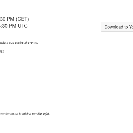
:30 PM (CET)
 6:30 PM UTC
Download to Y
ita a sus socios al evento:
025
rsiones en la oficina familiar Injat.