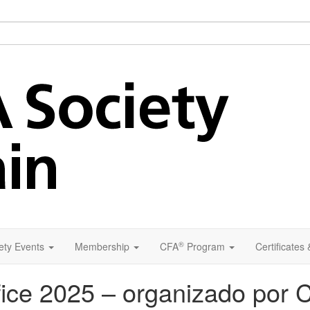
®
ety Events
Membership
CFA
Program
Certificates
fice 2025 – organizado por 