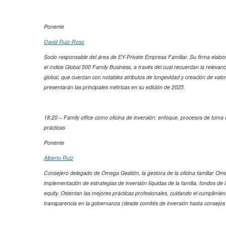
Ponente
David Ruiz-Roso
Socio responsable del área de EY-Private Empresa Familiar. Su firma elabor
el índice Global 500 Family Business, a través del cual recuerdan la relevanc
global, que cuentan con notables atributos de longevidad y creación de valor
presentarán las principales métricas en su edición de 2025.
18:20 – Family office como oficina de inversión: enfoque, procesos de toma 
prácticas
Ponente
Alberto Ruiz
Consejero delegado de Omega Gestión, la gestora de la oficina familiar Ome
implementación de estrategias de inversión líquidas de la familia, fondos de i
equity. Ostentan las mejores prácticas profesionales, cuidando el cumplimiento
transparencia en la gobernanza (desde comités de inversión hasta consejos 