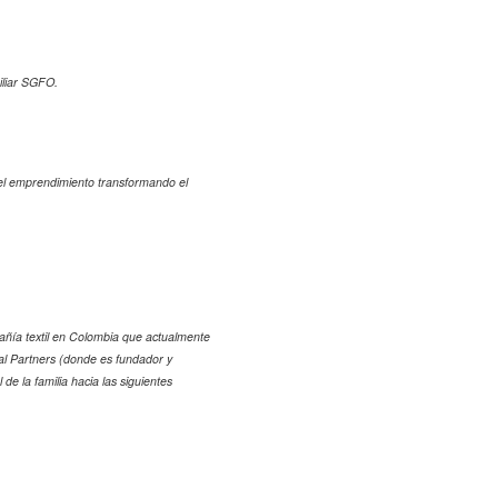
iliar SGFO.
r el emprendimiento transformando el
ñía textil en Colombia que actualmente
ical Partners (donde es fundador y
de la familia hacia las siguientes