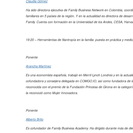
Claudia Gómez
Ha sido directora ejecutiva de Family Business Network en Colombia, coo
familiares en 5 países de la región. Y en la actualidad es directora de desar
Family. Cuenta con formación en la Universidad de los Andes, CESA, Harv
19:20 – Herramientas de filantropía en la familia: puesta en práctica y medic
Ponente
Arancha Martínez
Es una economista española, trabajó en Merril Lynch Londres y en la actuali
cofundadora y consejera delegada en COMGO.IO, así como fundadora de la 
reconocida con el premio de la Fundación Princesa de Girona en la categor
la reconoció como Mujer Innovadora.
Ponente
Alberto Brito
Es cofundador de Family Business Academy. Ha dirigido durante más de diez