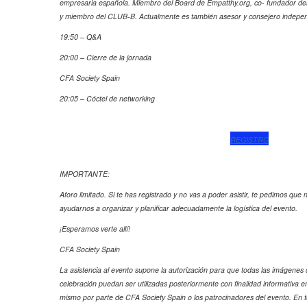
empresaria española. Miembro del Board de Empatthy.org, co- fundador de
y miembro del CLUB-B. Actualmente es también asesor y consejero independ
19:50 – Q&A
20:00 – Cierre de la jornada
CFA Society Spain
20:05 – Cóctel de networking
REGISTRO
IMPORTANTE:
Aforo limitado. Si te has registrado y no vas a poder asistir, te pedimos que 
ayudarnos a organizar y planificar adecuadamente la logística del evento.
¡Esperamos verte allí!
CFA Society Spain
La asistencia al evento supone la autorización para que todas las imágene
celebración puedan ser utilizadas posteriormente con finalidad informativa e
mismo por parte de CFA Society Spain o los patrocinadores del evento. En