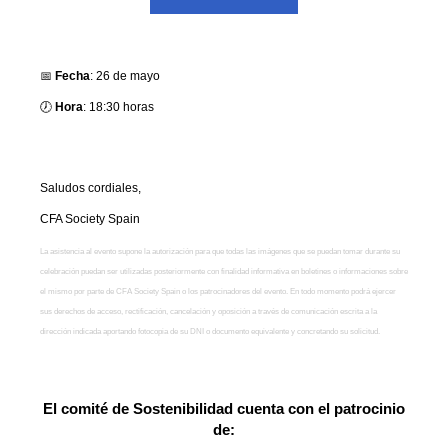
📅
Fecha
: 26 de mayo
🕖
Hora
: 18:30 horas
Saludos cordiales,
CFA Society Spain
La asistencia al evento supone la autorización para que todas las imágenes que se puedan tomar durante su
celebración puedan ser utilizadas posteriormente con finalidad informativa en boletines o informaciones sobre
el mismo por parte de CFA Society Spain o los patrocinadores del evento. En todo momento podrá ejercer
sus derechos de acceso, rectificación, cancelación y oposición a través de comunicación escrita a la
dirección indicada aportando fotocopia de su DNI o documento equivalente y concretando su solicitud.
El comité de Sostenibilidad cuenta con el patrocinio
de: