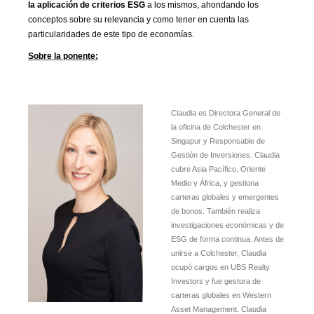
la aplicación de criterios ESG
a los mismos, ahondando los
conceptos sobre su relevancia y como tener en cuenta las
particularidades de este tipo de economías.
Sobre la ponente:
Claudia es Directora General de
la oficina de Colchester en
Singapur y Responsable de
Gestión de Inversiones. Claudia
cubre Asia Pacífico, Oriente
Medio y África, y gestiona
carteras globales y emergentes
de bonos. También realiza
investigaciones económicas y de
ESG de forma continua. Antes de
unirse a Colchester, Claudia
ocupó cargos en UBS Realty
Investors y fue gestora de
carteras globales en Western
Asset Management. Claudia