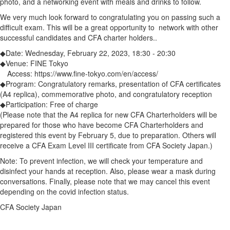
photo, and a networking event with meals and drinks to follow.
We very much look forward to congratulating you on passing such a
difficult exam. This will be a great opportunity to network with other
successful candidates and CFA charter holders..
◆Date: Wednesday, February 22, 2023, 18:30 - 20:30
◆Venue: FINE Tokyo
Access: https://www.fine-tokyo.com/en/access/
◆Program: Congratulatory remarks, presentation of CFA certificates
(A4 replica), commemorative photo, and congratulatory reception
◆Participation: Free of charge
(Please note that the A4 replica for new CFA Charterholders will be
prepared for those who have become CFA Charterholders and
registered this event by February 5, due to preparation. Others will
receive a CFA Exam Level III certificate from CFA Society Japan.)
Note: To prevent infection, we will check your temperature and
disinfect your hands at reception. Also, please wear a mask during
conversations. Finally, please note that we may cancel this event
depending on the covid infection status.
CFA Society Japan