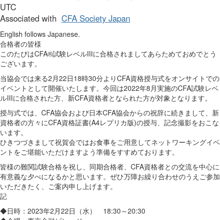
UTC
Associated with
CFA Society Japan
English follows Japanese.
合格者の皆様
このたびはCFA®試験レベルIIIに合格されましてあらためておめでとう
ございます。
当協会では来る2月22日18時30分よりCFA資格授与式をオンサイトでの
イベントとして開催いたします。今回は2022年8月実施のCFA試験レベ
ルIIIに合格された方、新CFA資格者となられた方が対象となります。
授与式では、CFA協会および日本CFA協会からの祝辞に続きまして、新
資格者の方々にCFA資格証書(A4レプリカ版)の授与、記念撮影をおこな
います。
ひきつづきまして祝賀会ではお食事をご用意してネットワーキングイベ
ントをご堪能いただけますよう準備をすすめております。
皆様の難関試験合格を祝し、同期合格者、CFA資格者との交流を中心に
有意義な夕べになるかと思います。ぜひ万障お繰り合わせのうえご参加
いただきたく、ご案内申し上げます。
記
◆日時：2023年2月22日（水） 18:30～20:30