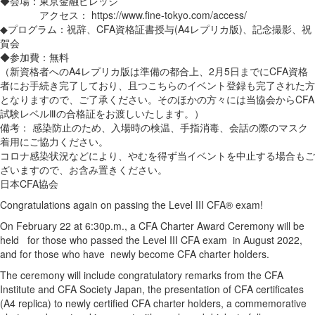
◆会場：東京金融ビレッジ
アクセス： https://www.fine-tokyo.com/access/
◆プログラム：祝辞、CFA資格証書授与(A4レプリカ版)、記念撮影、祝
賀会
◆参加費：無料
（新資格者へのA4レプリカ版は準備の都合上、2月5日までにCFA資格
者にお手続き完了しており、且つこちらのイベント登録も完了された方
となりますので、ご了承ください。そのほかの方々には当協会からCFA
試験レベルⅢの合格証をお渡しいたします。）
備考： 感染防止のため、入場時の検温、手指消毒、会話の際のマスク
着用にご協力ください。
コロナ感染状況などにより、やむを得ず当イベントを中止する場合もご
ざいますので、お含み置きください。
日本CFA協会
Congratulations again on passing the Level III CFA® exam!
On February 22 at 6:30p.m., a CFA Charter Award Ceremony will be
held for those who passed the Level III CFA exam in August 2022,
and for those who have newly become CFA charter holders.
The ceremony will include congratulatory remarks from the CFA
Institute and CFA Society Japan, the presentation of CFA certificates
(A4 replica) to newly certified CFA charter holders, a commemorative