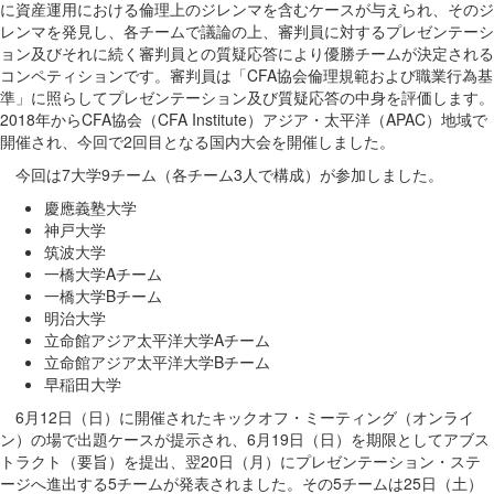
に資産運用における倫理上のジレンマを含むケースが与えられ、そのジ
レンマを発見し、各チームで議論の上、審判員に対するプレゼンテーシ
ョン及びそれに続く審判員との質疑応答により優勝チームが決定される
コンペティションです。審判員は「CFA協会倫理規範および職業行為基
準」に照らしてプレゼンテーション及び質疑応答の中身を評価します。
2018年からCFA協会（CFA Institute）アジア・太平洋（APAC）地域で
開催され、今回で2回目となる国内大会を開催しました。
今回は7大学9チーム（各チーム3人で構成）が参加しました。
慶應義塾大学
神戸大学
筑波大学
一橋大学Aチーム
一橋大学Bチーム
明治大学
立命館アジア太平洋大学Aチーム
立命館アジア太平洋大学Bチーム
早稲田大学
6月12日（日）に開催されたキックオフ・ミーティング（オンライ
ン）の場で出題ケースが提示され、6月19日（日）を期限としてアブス
トラクト（要旨）を提出、翌20日（月）にプレゼンテーション・ステ
ージへ進出する5チームが発表されました。その5チームは25日（土）