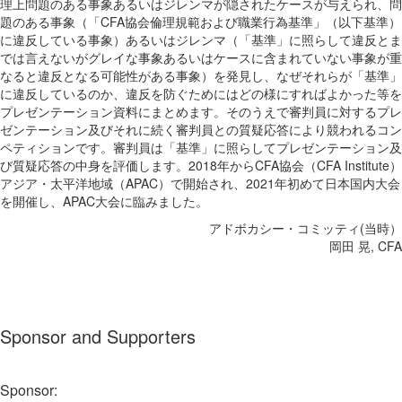
理上問題のある事象あるいはジレンマが隠されたケースが与えられ、問
題のある事象（「CFA協会倫理規範および職業行為基準」（以下基準）
に違反している事象）あるいはジレンマ（「基準」に照らして違反とま
では言えないがグレイな事象あるいはケースに含まれていない事象が重
なると違反となる可能性がある事象）を発見し、なぜそれらが「基準」
に違反しているのか、違反を防ぐためにはどの様にすればよかった等を
プレゼンテーション資料にまとめます。そのうえで審判員に対するプレ
ゼンテーション及びそれに続く審判員との質疑応答により競われるコン
ペティションです。審判員は「基準」に照らしてプレゼンテーション及
び質疑応答の中身を評価します。2018年からCFA協会（CFA Institute）
アジア・太平洋地域（APAC）で開始され、2021年初めて日本国内大会
を開催し、APAC大会に臨みました。
アドボカシー・コミッティ(当時）
岡田 晃, CFA
Sponsor and Supporters
Sponsor: