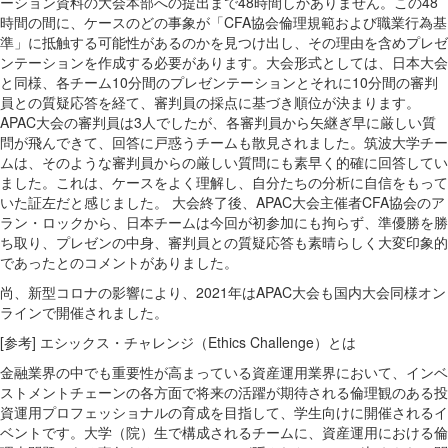
ーション資料の大会本部への提出まで48時間しかありません。この48
時間の間に、ケースのどの事象が「CFA協会倫理規範および職業行為基
準」に抵触する可能性があるのかを見つけ出し、その理由を含めプレゼ
ンテーションを作成する必要があります。大会形式としては、日本大会
と同様、各チーム10分間のプレゼンテーションとそれに10分間の審判
員との質疑応答を経て、審判員の採点に基づき順位が決まります。
APAC大会の審判員は3人でしたが、各審判員から矢継ぎ早に厳しい質
問が飛んできて、回答に戸惑うチームも散見されました。筑波大学チー
ムは、そのような審判員からの厳しい質問にも素早く的確に回答してい
ました。これは、ケースをよく理解し、自分たちの分析に自信をもって
いた証左だと感じました。 大会終了後、APAC大会主催者CFA協会のア
ラン・ロックから、日本チームは今回が初参加にも拘らず、準優勝を勝
ち取り、プレゼンの中身、審判員との質疑応答も素晴らしく大変印象的
であったとのコメントがありました。
尚、新型コロナの影響により、2021年はAPAC大会も国内大会同様オン
ラインで開催されました。
[参考] エシックス・チャレンジ（Ethics Challenge）とは
金融業界の中でも重要性が高まっている資産運用業界において、インベ
ストメントチェーンの各方面で将来の活躍が期待される倫理観のある投
資運用プロフェッショナルの育成を目指して、学生向けに開催されるイ
ベントです。大学（院）生で構成されるチームに、資産運用における倫