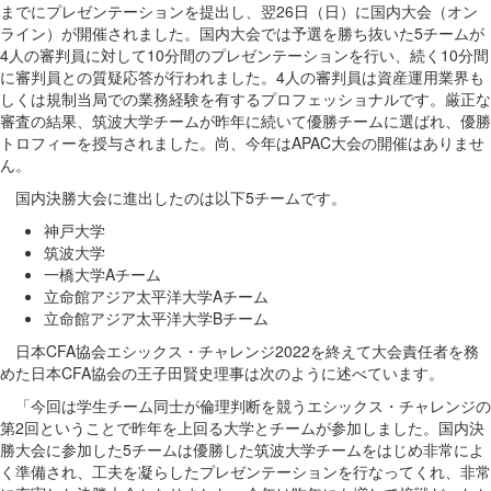
までにプレゼンテーションを提出し、翌26日（日）に国内大会（オン
ライン）が開催されました。国内大会では予選を勝ち抜いた5チームが
4人の審判員に対して10分間のプレゼンテーションを行い、続く10分間
に審判員との質疑応答が行われました。4人の審判員は資産運用業界も
しくは規制当局での業務経験を有するプロフェッショナルです。厳正な
審査の結果、筑波大学チームが昨年に続いて優勝チームに選ばれ、優勝
トロフィーを授与されました。尚、今年はAPAC大会の開催はありませ
ん。
国内決勝大会に進出したのは以下5チームです。
神戸大学
筑波大学
一橋大学Aチーム
立命館アジア太平洋大学Aチーム
立命館アジア太平洋大学Bチーム
日本CFA協会エシックス・チャレンジ2022を終えて大会責任者を務
めた日本CFA協会の王子田賢史理事は次のように述べています。
「今回は学生チーム同士が倫理判断を競うエシックス・チャレンジの
第2回ということで昨年を上回る大学とチームが参加しました。国内決
勝大会に参加した5チームは優勝した筑波大学チームをはじめ非常によ
く準備され、工夫を凝らしたプレゼンテーションを行なってくれ、非常