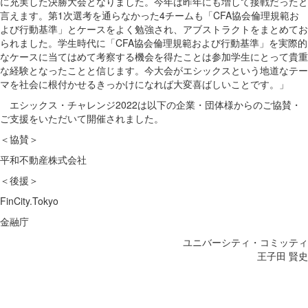
に充実した決勝大会となりました。今年は昨年にも増して接戦だったと
言えます。第1次選考を通らなかった4チームも「CFA協会倫理規範お
よび行動基準」とケースをよく勉強され、アブストラクトをまとめてお
られました。学生時代に「CFA協会倫理規範および行動基準」を実際的
なケースに当てはめて考察する機会を得たことは参加学生にとって貴重
な経験となったことと信じます。今大会がエシックスという地道なテー
マを社会に根付かせるきっかけになれば大変喜ばしいことです。」
エシックス・チャレンジ2022は以下の企業・団体様からのご協賛・
ご支援をいただいて開催されました。
＜協賛＞
平和不動産株式会社
＜後援＞
FinCity.Tokyo
金融庁
ユニバーシティ・コミッティ
王子田 賢史