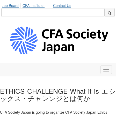
Job Board
CFA Institute
Contact Us
Toggl
naviga
ETHICS CHALLENGE What it is エシ
ックス・チャレンジとは何か
CFA Society Japan is going to organize CFA Society Japan Ethics