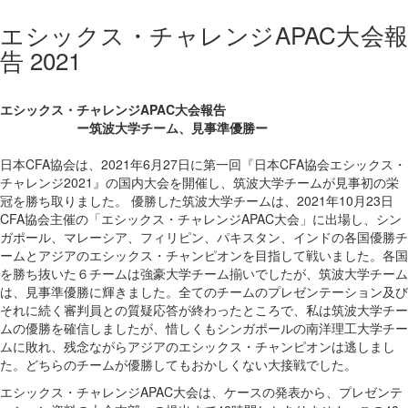
エシックス・チャレンジAPAC大会報
告 2021
エシックス・チャレンジAPAC大会報告
ー筑波大学チーム、見事準優勝ー
日本CFA協会は、2021年6月27日に第一回『日本CFA協会エシックス・
チャレンジ2021』の国内大会を開催し、筑波大学チームが見事初の栄
冠を勝ち取りました。 優勝した筑波大学チームは、2021年10月23日
CFA協会主催の「エシックス・チャレンジAPAC大会」に出場し、シン
ガポール、マレーシア、フィリピン、パキスタン、インドの各国優勝チ
ームとアジアのエシックス・チャンピオンを目指して戦いました。各国
を勝ち抜いた６チームは強豪大学チーム揃いでしたが、筑波大学チーム
は、見事準優勝に輝きました。全てのチームのプレゼンテーション及び
それに続く審判員との質疑応答が終わったところで、私は筑波大学チー
ムの優勝を確信しましたが、惜しくもシンガポールの南洋理工大学チー
ムに敗れ、残念ながらアジアのエシックス・チャンピオンは逃しまし
た。どちらのチームが優勝してもおかしくない大接戦でした。
エシックス・チャレンジAPAC大会は、ケースの発表から、プレゼンテ