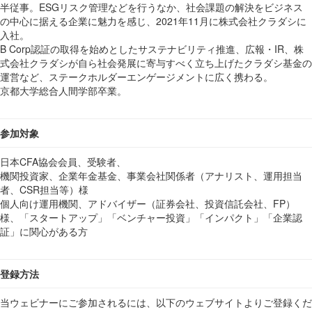
半従事。ESGリスク管理などを行うなか、社会課題の解決をビジネス
の中心に据える企業に魅力を感じ、2021年11月に株式会社クラダシに
入社。
B Corp認証の取得を始めとしたサステナビリティ推進、広報・IR、株
式会社クラダシが自ら社会発展に寄与すべく立ち上げたクラダシ基金の
運営など、ステークホルダーエンゲージメントに広く携わる。
京都大学総合人間学部卒業。
参加対象
日本CFA協会会員、受験者、
機関投資家、企業年金基金、事業会社関係者（アナリスト、運用担当
者、CSR担当等）様
個人向け運用機関、アドバイザー（証券会社、投資信託会社、FP）
様、「スタートアップ」「ベンチャー投資」「インパクト」「企業認
証」に関心がある方
登録方法
当ウェビナーにご参加されるには、以下のウェブサイトよりご登録くだ