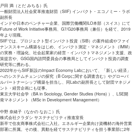
戸田 満（とだ みちる）氏
一般財団法人社会変革推進財団（SIIF) インパクト・エコノミー・ラボ
副所長
インドや日本のベンチャー企業、国際労働機関ILO本部（スイス）にて
Future of Work Initiative事務局、G7/G20事務局（兼任）を経て、2019
年より現職。
SIIFでは、プロジェクト型インパクト投資（SIB）の案件組成やファイ
ナンススキーム構築をはじめ、インパクト測定・マネジメント（IMM）
の実務・理論化、社会起業家の経営・インパクトマネジメント支援、政
策提言や、GSG国内諮問委員会の事務局としてインパクト投資の調査
研究等に携わる。
2022年からSIIF新設のImpact Economy Labにおいて、「新しい経済」
へのシステムチェンジの探究（B Corpに関する調査含む）やグローバ
ルパートナーシップ構築を担当し、同Labの副所長として財団マネジメ
ント・経営企画にも従事。
東京大学社会学（BA in Sociology, Gender Studies (Hons) ）、LSE開
発マネジメント（MSc in Development Management）
中野 奈緒子（なかの なおこ）氏
株式会社クラダシ サステナビリティ推進室長
新卒で住友商事株式会社に入社。エネルギー企業向け資機材の海外営業
部署に所属。その後、異動を経てサステナビリティを担う事業部に2年