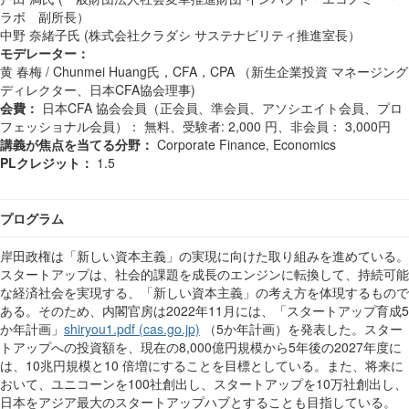
ラボ 副所長）
中野 奈緒子氏 (株式会社クラダシ サステナビリティ推進室長）
モデレーター：
黄 春梅 / Chunmei Huang氏，CFA，CPA （新生企業投資 マネージング
ディレクター、日本CFA協会理事)
会費：
日本CFA 協会会員（正会員、準会員、アソシエイト会員、プロ
フェッショナル会員）
：
無料、受験者: 2,000 円、非会員
：
3,000円
講義が焦点を当てる分野：
Corporate Finance, Economics
PL
クレジット：
1.5
プログラム
岸田政権は「新しい資本主義」の実現に向けた取り組みを進めている。
スタートアップは、社会的課題を成長のエンジンに転換して、持続可能
な経済社会を実現する、「新しい資本主義」の考え方を体現するもので
ある。そのため、内閣官房は2022年11月には、「スタートアップ育成5
か年計画」
shiryou1.pdf (cas.go.jp)
（5か年計画）を発表した。スター
トアップへの投資額を、現在の8,000億円規模から5年後の2027年度に
は、10兆円規模と10 倍増にすることを目標としている。また、将来に
おいて、ユニコーンを100社創出し、スタートアップを10万社創出し、
日本をアジア最大のスタートアップハブとすることも目指している。