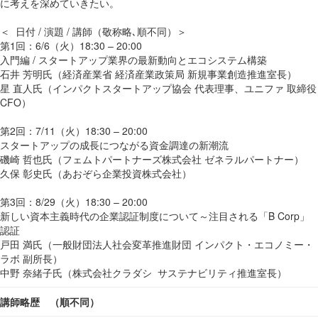
に考えを深めていきたい。
＜ 日付 / 演題 / 講師（敬称略､順不同）＞
第1回：6/6（火）18:30 – 20:00
入門編 / スタートアップ業界の最新動向とエコシステム構築
石井 芳明氏（経済産業省 経済産業政策局 新規事業創造推進室長）
星 直人氏（インパクトスタートアップ協会 代表理事、ユニファ 取締役
CFO）
第2回：7/11（火）18:30 – 20:00
スタートアップの成長につながる資金調達の新潮流
磯崎 哲也氏（フェムトパートナーズ株式会社 ゼネラルパートナー）
久保 彰史氏（あおぞら企業投資株式会社）
第3回：8/29（火）18:30 – 20:00
新しい資本主義時代の企業認証制度について～注目される「B Corp」
認証
戸田 満氏（一般財団法人社会変革推進財団 インパクト・エコノミー・
ラボ 副所長）
中野 奈緒子氏（株式会社クラダシ サステナビリティ推進室長）
講師略歴 （順不同）