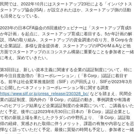
民間では、2022年10月にはスタートアップ23社による「インパクトス
タートアップ協会(ISA)」が設立されたほか、スタートアップ側の活動
も活発となっている。
2023年の日本CFA協会の5回連続ウェビナーは「スタートアップ育成5
か年計画」を起点に、スタートアップ育成に着目する。5か年計画の解
説、ISAの取り組み、スタートアップの資金調達の在り方、B Corpを含
む企業認証、多様な資金提供者、スタートアップのIPOやM＆Aなど他
方面でスタートアップのエコシステム構築に重要なことを参加者と一緒
に考え、深めていきたい。
第3回目は、新しい資本主義に関連する企業の認証制度について、特に
昨今注目度急増の「Bコーポレーション」(「B Corp」)認証に着目す
る。前半は社会変革推進財団（SIIF）の戸田氏より、SIIFが2023年3月
に公開したベネフィットコーポレーション等に関する調査
https://www.siif.or.jp/press_release/230328_bc/
などを踏まえ、民間企
業の認証制度、国内外の「B Corp」の認証の動き、事例調査や有識者
へのヒアリング結果など企業認証制度の全体図について、ご講義をいた
だく予定。後半には2023年6月30日に日本の「B Corp」認証企業とし
て初の新規上場を果たしたクラダシの中野氏より、「B Corp」認証取
得の経緯、実感された取得に伴うメリット、課題の有無や内容などを忌
憚なく語っていただく予定。最後に質疑の時間も予定し、参加者と一緒