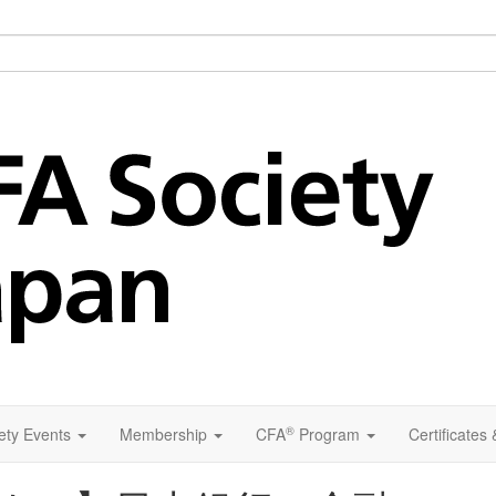
®
ety Events
Membership
CFA
Program
Certificates