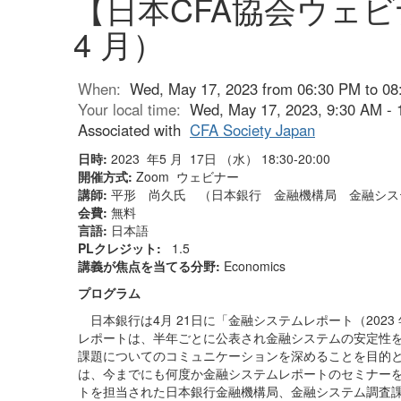
【日本CFA協会ウェ
4 月）
When:
Wed, May 17, 2023 from 06:30 PM to 08
Your local time:
Wed, May 17, 2023, 9:30 AM -
Associated with
CFA Society Japan
日時
:
2023
年
5
月
17
日 （水）
18:30-20:00
開催方式
:
Zoom
ウェビナー
講師
:
平形 尚久氏 （日本銀行 金融機構局 金融シス
会費
:
無料
言語
:
日本語
PL
クレジット
:
1.5
講義が焦点を当てる分野
:
Economics
プログラム
日本銀行は
4
月
21
日に「金融システムレポート（
2023
レポートは、半年ごとに公表され金融システムの安定性
課題についてのコミュニケーションを深めることを目的
は、今までにも何度か金融システムレポートのセミナー
トを担当された日本銀行金融機構局、金融システム調査