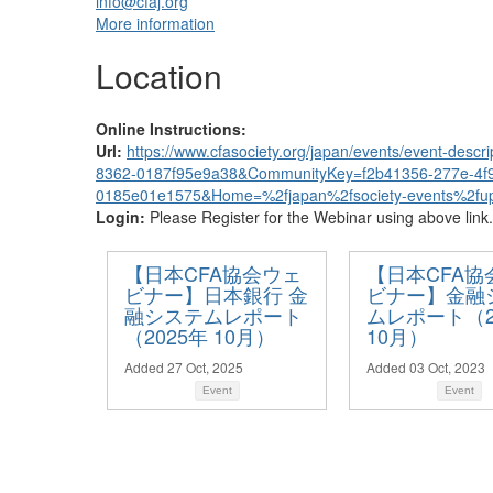
info@cfaj.org
More information
Location
Online Instructions:
Url:
https://www.cfasociety.org/japan/events/event-des
8362-0187f95e9a38&CommunityKey=f2b41356-277e-4f
0185e01e1575&Home=%2fjapan%2fsociety-events%2fup
Login:
Please Register for the Webinar using above link.
【日本CFA協会ウェ
【日本CFA協
ビナー】日本銀行 金
ビナー】金融
融システムレポート
ムレポート（2
（2025年 10月）
10月）
Added 27 Oct, 2025
Added 03 Oct, 2023
Event
Event