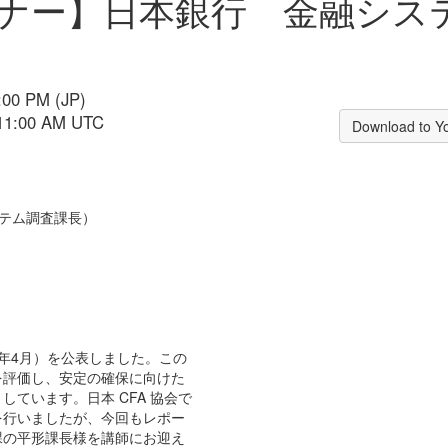
ビナー】日本銀行 金融システ
:00 PM (JP)
 11:00 AM UTC
Download to Y
テム調査課長）
年
4
月）を公表しました。この
を評価し、安定の確保に向けた
としています。日本
CFA
協会で
を行いましたが、今回もレポー
課の平形課長様を講師にお迎え