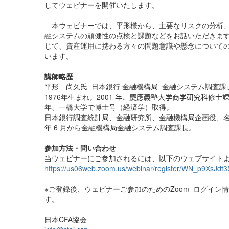
してウェビナーを開催いたします。
本ウェビナーでは、平形様から、主要なリスクの分析、
融システムの頑健性の点検と課題などをお話いただきま
じて、資産運用に携わる方々の問題意識や懸念について
います。
講師略歴
平形 尚久氏 日本銀行 金融機構局 金融システム調査課
1976
年生まれ。
2001
年、慶應義塾大学商学研究科修士課
年、一橋大学で博士号（経済学）取得。
日本銀行調査統計局、金融研究所、金融機構局企画役、
年
6
月から金融機構局金融システム調査課長。
参加方法・問い合わせ
当ウェビナーにご参加されるには、以下のウェブサイト
https://us06web.zoom.us/webinar/register/WN_p9XsJ
※
ご登録後、ウェビナーご参加のための
Zoom
ログイン情
す。
日本
CFA
協会