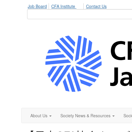
Job Board
CFA Institute
Contact Us
About Us
Society News & Resources
Soci