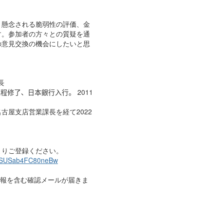
懸念される脆弱性の評価、金
す。参加者の方々との質疑を通
の意見交換の機会にしたいと思
長
程修了、日本銀行入行。
2011
名古屋支店営業課長を経て
2022
よりご登録ください。
dt3SUSab4FC80neBw
報を含む確認メールが届きま