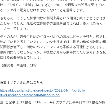
較して
3
ポイント削減するにすぎないのに、今日数々の逆風を受けてい
るロシア株に配分しなければならないことを意味します。
もちろん、こうした株価指数の相関上昇という傾向が続くかどうかはま
だわかりません。最近の世界情勢の混乱を踏まえれば、答えは恐らく
「ノー」でしょう。
多くの人が、過去半世紀のグローバル化の流れはピークを打ち、後退し
始めていると考えています。このシナリオでは、世界の株式指数間の相
関関係は低下し、指数のパフォーマンスも乖離する可能性があります。
最終的にそうなるかどうか、今後数か月から数年にわたり成り行きを見
届ける必要があるでしょう。
（翻訳者：中山桂、
CFA
）
英文オリジナル記事はこちら
https://blogs.cfainstitute.org/investor/2022/04/11/portfolio-
diversification-harder-than-it-used-to-be/
注
)
当記事は
CFA
協会（
CFA Institute
）のブログ記事を日本
CFA
協会が翻