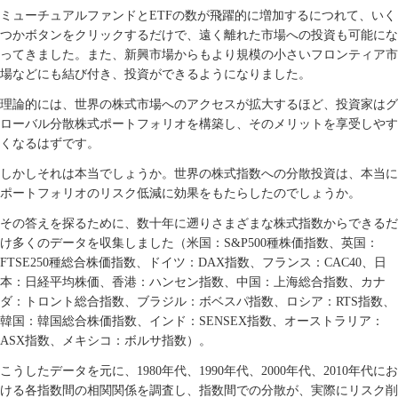
ミューチュアルファンドと
ETF
の数が飛躍的に増加するにつれて、いく
つかボタンをクリックするだけで、遠く離れた市場への投資も可能にな
ってきました。また、新興市場からもより規模の小さいフロンティア市
場などにも結び付き、投資ができるようになりました。
理論的には、世界の株式市場へのアクセスが拡大するほど、投資家はグ
ローバル分散株式ポートフォリオを構築し、そのメリットを享受しやす
くなるはずです。
しかしそれは本当でしょうか。世界の株式指数への分散投資は、本当に
ポートフォリオのリスク低減に効果をもたらしたのでしょうか。
その答えを探るために、数十年に遡りさまざまな株式指数からできるだ
け多くのデータを収集しました（米国：
S&P500
種株価指数、英国：
FTSE250
種総合株価指数、ドイツ：
DAX
指数、フランス：
CAC40
、日
本：日経平均株価、香港：ハンセン指数、中国：上海総合指数、カナ
ダ：トロント総合指数、ブラジル：ボベスパ指数、ロシア：
RTS
指数、
韓国：韓国総合株価指数、インド：
SENSEX
指数、オーストラリア：
ASX
指数、メキシコ：ボルサ指数）。
こうしたデータを元に、
1980
年代、
1990
年代、
2000
年代、
2010
年代にお
ける各指数間の相関関係を調査し、指数間での分散が、実際にリスク削