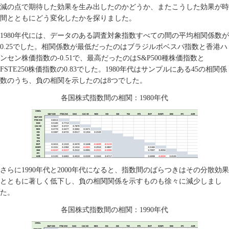
減の点で期待した効果を生み出したのかどうか、またこうした効果が時
間とともにどう変化したかを探りました。
1980
年代には、データのある調査対象指数すべての間の平均相関係数が
0.25
でした。相関係数が最低だったのはブラジルボベスパ指数と香港ハ
ンセン株価指数の
-0.51
で、最高だったのは
S&P500
種株価指数と
FSTE250
株価指数の
0.83
でした。
1980
年代はサンプルにある
45
の相関係
数のうち、負の相関を示したのは
8
つでした。
各国株式指数間の相関：
1980
年代
さらに
1990
年代と
2000
年代になると、指数間のばらつきはその分散効果
とともに著しく低下し、負の相関関係を示すものも徐々に減少しまし
た。
各国株式指数間の相関：
1990
年代