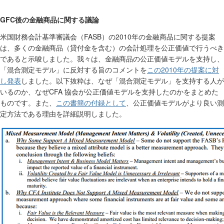
GFC
後の金融商品に関する議論
FASB
2010
米国財務会計基準審議会（
）の
年の金融商品に関する提案
は、多くの金融商品（貸付金を含む）の会計処理を公正価値で行うべき
であると示唆しました。我々は、金融商品の公正価値モデルを支持し、
この
2010
年の提案に対
「混合測定モデル」に反対する旨のコメントを
し発表
しました。以下抜粋は、なぜ「混合測定モデル」を支持する人が
CFA
いるのか、なぜ
協会が公正価値モデルを支持したのかをまとめた
この書簡の付録として
ものです。また、
、公正価値モデルがより良い測
定方法である理由を詳細説明しました。