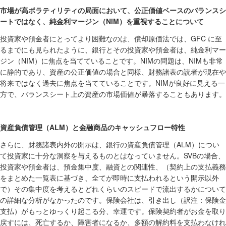
市場が高ボラティリティの局面において、公正価値ベースのバランスシ
NIM
ートではなく、純金利マージン（
）を重視することについて
GFC
投資家や預金者にとってより困難なのは、償却原価法では、
に至
るまでにも見られたように、銀行とその投資家や預金者は、純金利マー
NIM
NIM
NIM
ジン（
）に焦点を当てていることです。
の問題は、
も非常
に静的であり、資産の公正価値の場合と同様、財務諸表の読者が現在や
NIM
将来ではなく過去に焦点を当てていることです。
が良好に見える一
方で、バランスシート上の資産の市場価値が暴落することもあります。
ALM
資産負債管理（
）と金融商品のキャッシュフロー特性
ALM
さらに、財務諸表内外の開示は、銀行の資産負債管理（
）につい
SVB
て投資家に十分な洞察を与えるものとはなっていません。
の場合、
投資家や預金者は、預金集中度、融資との関連性、（契約上の支払義務
をまとめた一覧表に基づき、全てが即時に支払われるという開示以外
で）その集中度を考えるとどれくらいのスピードで流出するかについて
の詳細な分析がなかったのです。保険会社は、引き出し（訳注：保険金
支払）がもっとゆっくり起こる分、幸運です。保険契約者がお金を取り
戻すには、死亡するか、障害者になるか、多額の解約料を支払わなけれ