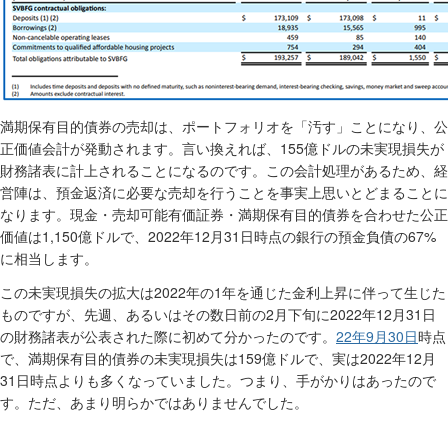
満期保有目的債券の売却は、ポートフォリオを「汚す」ことになり、公
155
正価値会計が発動されます。言い換えれば、
億ドルの未実現損失が
財務諸表に計上されることになるのです。この会計処理があるため、経
営陣は、預金返済に必要な売却を行うことを事実上思いとどまることに
なります。現金・売却可能有価証券・満期保有目的債券を合わせた公正
1,150
2022
12
31
67%
価値は
億ドルで、
年
月
日時点の銀行の預金負債の
に相当します。
2022
1
この未実現損失の拡大は
年の
年を通じた金利上昇に伴って生じた
2
2022
12
31
ものですが、先週、あるいはその数日前の
月下旬に
年
月
日
22
年
9
月
30
日
の財務諸表が公表された際に初めて分かったのです。
時点
159
2022
12
で、満期保有目的債券の未実現損失は
億ドルで、実は
年
月
31
日時点よりも多くなっていました。つまり、手がかりはあったので
す。ただ、あまり明らかではありませんでした。