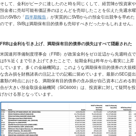
そして、金利がピークに達したのと時を同じくして、経営陣が投資家や
預金者に売却可能有価証券のほとんどを売却したことを伝えた先週水曜
SVB
四半期
報告
SVB
日の
の「
」が実質的に
からの預金引出競争を早めた
SVB
のです。
は満期保有目的債券も売却すべきだったかもしれません。
FRB
は金利を引き上げ、満期保有目的債券の損失はすべて隠蔽された
FRB
米国連邦準備制度理事会（
）が政策金利をゼロ近辺から先週時点で
5
は
％近くまで引き上げてきたことで、短期金利は昨年から着実に上昇
しています。多くの金融機関は、このような満期保有目的債券の大規模
SEC
な含み損を財務諸表の注記上での記載に留めています。最新の
提出
書類の時点における、満期保有目的債券の含み損が自己資本に占める割
SIC6000
合が大きい預金取扱金融機関（
）は、投資家に対して疑問を投
げかける形となっています。