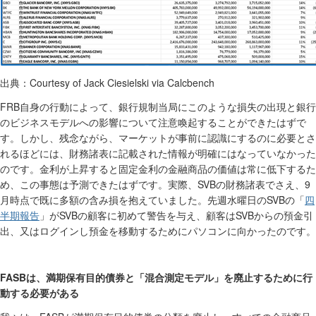
Courtesy of Jack Ciesielski via Calcbench
出典：
FRB
自身の行動によって、銀行規制当局にこのような損失の出現と銀行
のビジネスモデルへの影響について注意喚起することができたはずで
す。しかし、残念ながら、マーケットが事前に認識にするのに必要とさ
れるほどには、財務諸表に記載された情報が明確にはなっていなかった
のです。金利が上昇すると固定金利の金融商品の価値は常に低下するた
SVB
9
め、この事態は予測できたはずです。実際、
の財務諸表でさえ、
SVB
四
月時点で既に多額の含み損を抱えていました。先週水曜日の
の「
半期
報告
SVB
SVB
」が
の顧客に初めて警告を与え、顧客は
からの預金引
出、又はログインし預金を移動するためにパソコンに向かったのです。
FASB
は、満期保有目的債券と「混合測定モデル」を廃止するために行
動する必要がある