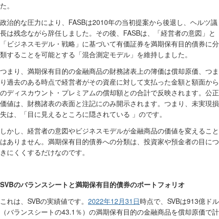
た。
FASB
2010
政治的な圧力により、
は
年の当初提案から後退し、ヘルツ議
FASB
長は残念ながら辞任しました。その後、
は、「経営者の意図」と
「ビジネスモデル・戦略」に基づいて有価証券を満期保有目的債券に分
類することを可能とする「混合測定モデル」を維持しました。
つまり、満期保有目的の金融商品の財務諸表上の簿価は償却原価、つま
り過去のある時点で経営者がその資産に対して支払った金額と額面から
のディスカウント・プレミアムの償却額との合計で反映されます。公正
価値は、財務諸表の表面と注記にのみ開示されます。つまり、未実現損
失は、「目に見えるところに隠されている
」のです。
しかし、経営者の意図やビジネスモデルが金融商品の価値を変えること
はありません。満期保有目的債券への分類は、投資家や預金者の目につ
きにくくするだけなのです。
SVB
のバランスシートと満期保有目的債券のポートフォリオ
SVB
2022
年
12
月
31
日
SVB
913
これは、
の実績値です。
時点で、
は
億ドル
43.1
（バランスシートの
％）の満期保有目的の金融商品を償却原価で計