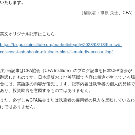
いたします。
CFA
（
翻訳者
：
篠原
央士、
）
英文オリジナル記事はこちら
https://blogs.cfainstitute.org/marketintegrity/2023/03/13/the-svb-
collapse-fasb-should-eliminate-hide-til-maturity-accounting/
)
CFA
CFA Institute
CFA
注
当記事は
協会（
）のブログ記事を日本
協会が
翻訳したものです。日本語版および英語版で内容に相違が生じている場
合には、英語版の内容が優先します。記事内容は執筆者の個人的見解で
あり、投資助言を意図するものではありません。
CFA
また、必ずしも
協会または執筆者の雇用者の見方を反映しているわ
けではありません。