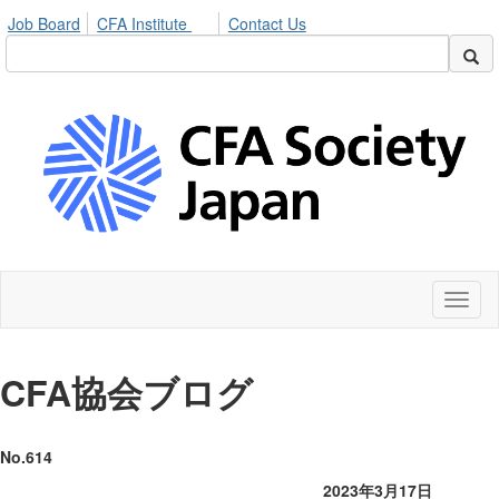
Job Board
CFA Institute
Contact Us
Toggl
naviga
CFA
協会ブログ
No.614
2023年3月17日