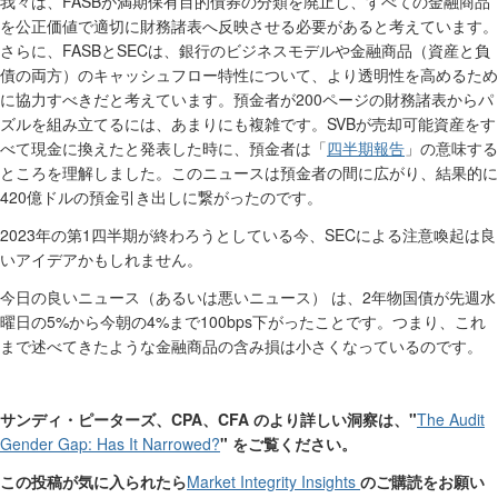
FASB
我々は、
が満期保有目的債券の分類を廃止し、すべての金融商品
を公正価値で適切に財務諸表へ反映させる必要があると考えています。
FASB
SEC
さらに、
と
は、銀行のビジネスモデルや金融商品（資産と負
債の両方）のキャッシュフロー特性について、より透明性を高めるため
200
に協力すべきだと考えています。預金者が
ページの財務諸表からパ
SVB
ズルを組み立てるには、あまりにも複雑です。
が売却可能資産をす
四半期
報告
べて現金に換えたと発表した時に、預金者は「
」の意味する
ところを理解しました。このニュースは預金者の間に広がり、結果的に
420
億ドルの預金引き出しに繋がったのです。
2023
1
SEC
年の第
四半期が終わろうとしている今、
による注意喚起は良
いアイデアかもしれません。
2
今日の良いニュース（あるいは悪いニュース）
は、
年物国債が先週水
5%
4%
100bps
曜日の
から今朝の
まで
下がったことです。つまり、これ
まで述べてきたような金融商品の含み損は小さくなっているのです。
CPA
CFA
"
The Audit
サンディ・ピーターズ、
、
のより詳しい洞察は、
Gender Gap: Has It Narrowed?
"
をご覧ください。
Market Integrity Insights
この投稿が気に入られたら
のご購読をお願い