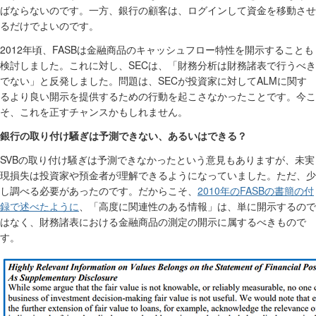
ばならないのです。一方、銀行の顧客は、ログインして資金を移動させ
るだけでよいのです。
2012
FASB
年頃、
は金融商品のキャッシュフロー特性を開示することも
SEC
検討しました。これに対し、
は、「財務分析は財務諸表で行うべき
SEC
ALM
でない」と反発しました。問題は、
が投資家に対して
に関す
るより良い開示を提供するための行動を起こさなかったことです。今こ
そ、これを正すチャンスかもしれません。
銀行の取り付け騒ぎは予測できない、あるいはできる？
SVB
の取り付け騒ぎは予測できなかったという意見もありますが、未実
現損失は投資家や預金者が理解できるようになっていました。ただ、少
2010年のFASBの書簡の付
し調べる必要があったのです。だからこそ、
録で述べたように
、「高度に関連性のある情報」は、単に開示するので
はなく、財務諸表における金融商品の測定の開示に属するべきもので
す。