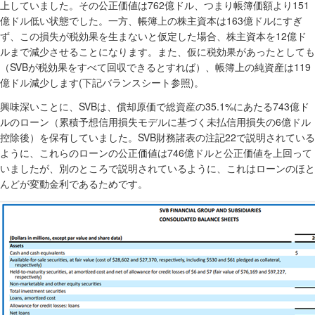
762
151
上していました。その公正価値は
億ドル、つまり帳簿価額より
163
億ドル低い状態でした。一方、帳簿上の株主資本は
億ドルにすぎ
12
ず、この損失が税効果を生まないと仮定した場合、株主資本を
億ド
ルまで減少させることになります。また、仮に税効果があったとしても
SVB
119
（
が税効果をすべて回収できるとすれば）、帳簿上の純資産は
(
)
億ドル減少します
下記バランスシート参照
。
SVB
35.1%
743
興味深いことに、
は、償却原価で総資産の
にあたる
億ド
6
ルのローン（累積予想信用損失モデルに基づく未払信用損失の
億ドル
SVB
22
控除後）を保有していました。
財務諸表の注記
で説明されている
746
ように、これらのローンの公正価値は
億ドルと公正価値を上回って
いましたが、別のところで説明されているように、これはローンのほと
んどが変動金利であるためです。