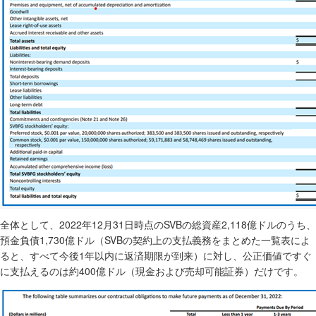
2022
12
31
SVB
2,118
全体として、
年
月
日時点の
の総資産
億ドルのうち、
1,730
SVB
預金負債
億ドル（
の契約上の支払義務をまとめた一覧表によ
1
ると、すべて今後
年以内に返済期限が到来）に対し、公正価値ですぐ
400
に支払えるのは約
億ドル（現金および売却可能証券）だけです。