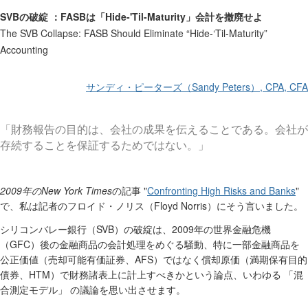
SVBの破綻 ：FASBは「Hide-'Til-Maturity」会計を撤廃せよ
The SVB Collapse: FASB Should Eliminate “Hide-‘Til-Maturity”
Accounting
サンディ・ピーターズ（
Sandy Peters
）
, CPA, CFA
「財務報告の目的は、会社の成果を伝えることである。会社が
存続することを保証するためではない。」
2009
New York Times
"
Confronting High Risks and Banks
"
年の
の記事
Floyd Norris
で、私は記者のフロイド・ノリス（
）にそう言いました。
SVB
2009
シリコンバレー銀行（
）の破綻は、
年の世界金融危機
GFC
（
）後の金融商品の会計処理をめぐる騒動、特に一部金融商品を
AFS
公正価値（売却可能有価証券、
）ではなく償却原価（満期保有目的
HTM
債券、
）で財務諸表上に計上すべきかという論点、いわゆる
「混
合測定モデル」
の議論を思い出させます。