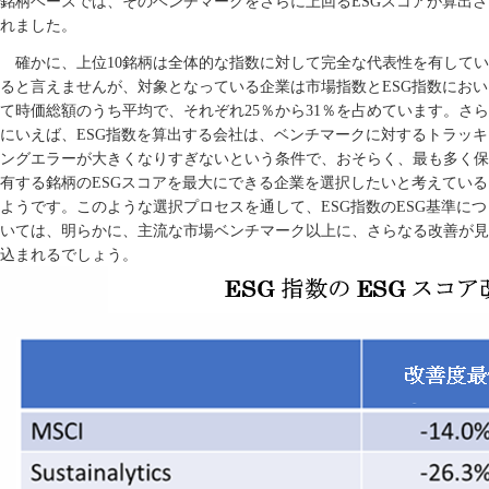
銘柄ベースでは、そのベンチマークをさらに上回る
ESG
スコアが算出さ
れました。
確かに、上位
10
銘柄は全体的な指数に対して完全な代表性を有してい
ると言えませんが、対象となっている企業は市場指数と
ESG
指数におい
て時価総額のうち平均で、それぞれ
25
％から
31
％を占めています。さら
にいえば、
ESG
指数を算出する会社は、ベンチマークに対するトラッキ
ングエラーが大きくなりすぎないという条件で、おそらく、最も多く保
有する銘柄の
ESG
スコアを最大にできる企業を選択したいと考えている
ようです。このような選択プロセスを通して、
ESG
指数の
ESG
基準につ
いては、明らかに、主流な市場ベンチマーク以上に、さらなる改善が見
込まれるでしょう。