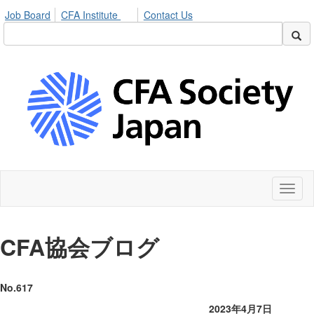
Job Board
CFA Institute
Contact Us
Toggl
naviga
CFA
協会ブログ
No.617
2023年4月7日