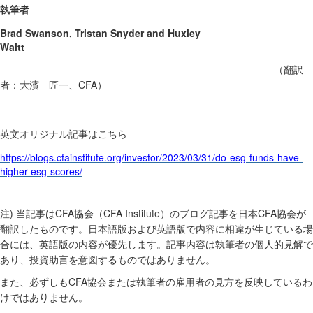
執筆者
Brad Swanson, Tristan Snyder and Huxley
Waitt
（
翻訳
CFA
者
：
大濱 匠一、
）
英文オリジナル記事はこちら
https://blogs.cfainstitute.org/investor/2023/03/31/do-esg-funds-have-
higher-esg-scores/
)
CFA
CFA Institute
CFA
注
当記事は
協会（
）のブログ記事を日本
協会が
翻訳したものです。日本語版および英語版で内容に相違が生じている場
合には、英語版の内容が優先します。記事内容は執筆者の個人的見解で
あり、投資助言を意図するものではありません。
CFA
また、必ずしも
協会または執筆者の雇用者の見方を反映しているわ
けではありません。