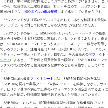
これは、単に学術的な問題として片づけるわけにはいきません。とい
うのも、投資信託と上場投資信託（
ETF
）を含めて、
ESG
ファンドは、
米国だけでも、
4000
億ドルの市場規模
にまで成長しているからです。
ESG
ファンドがより高い
ESG
スコアを出しているかを検証する最初の
ステップは、何に対して比較するかを決めなければなりません。
ESG
ファンドの多くは、
MSCI
や
S&P
といったサードパーティの指数
算出会社が提供する
ESG
指数に連動していることが多くあります。例え
ば、
SPDR S&P 500 ESG ETF
というステート・ストリート銀行が運用し
ているファンドは、運用資産（
AUM
）は
7
億
1500
万ドルで、
EFIV
とい
うティッカーで表示されています。
EFIV
は、その最新の公開
ファクト
シート
によると、「手数料と経費控除前の段階で、
S&P 500 ESG
インデ
ックスに概ね対応する投資結果を提供することを目指す」としていま
す。
S&P Global
の最新
ファクトシート
には、
S&P 500 ESG
指数自体は、
「
S&P 500
と同様の業界グループ全体のウェイトを維持しながら、サス
テナビリティ基準を満たす証券のパフォーマンスを測定計測するように
設計された幅広い時価総額加重指数である」と記載されています。
S&P 500
は、もちろん、時価総額加重型の標準的な株価指数であり、