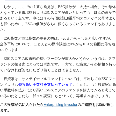
しかし、ここでの主要な発見は、
ESG
指数が、大抵の場合、その母体
となっている市場指数より
ESG
スコアが高いといっても、ほんの僅かで
あるという点です。中にはその時価総額加重平均スコアがその母体より
も低いために、
ESG
の価値がさらに低くなっているファンドもありまし
た。
ESG
指数と市場指数の差異の幅は、
-26
％から＋
43
％と広いですが、
全体平均は
8.3
％で、ほとんどの標準誤差は
0
％から
10
％の範囲に落ち着
いています。
ESG
スコアの改善幅の狭いマージンが重大かどうかという点は、各フ
ァンドの投資家にとっては問題です。一方で、投資家がその情報を持っ
ていなければ答えにたどり着くことはできません。
投資家は、サステイナブルファンドについては、平均して非
ESG
ファ
ンドよりも
40
％高い手数料を支払っています
。しかし、もし投資家が高
い手数料を払えばより高い
ESG
スコアのファンドを購入できると考えて
いるのだとしたら、我々の調査にもとづいて、再考すべきでしょう。
Enterprising Investor
この投稿が気に入られたら
のご購読をお願い致し
ます。