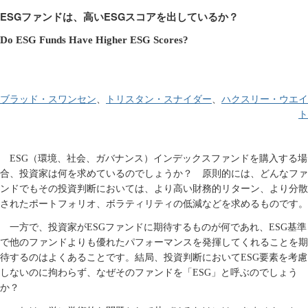
ESG
ESG
ファンドは、高い
スコアを出しているか？
Do ESG Funds Have Higher ESG Scores?
ブラッド・スワンセン
トリスタン・スナイダー
ハクスリー・ウエイ
、
、
ト
ESG（環境、社会、ガバナンス）インデックスファンドを購入する場
合、投資家は何を求めているのでしょうか？ 原則的には、どんなファ
ンドでもその投資判断においては、より高い財務的リターン、より分散
されたポートフォリオ、ボラティリティの低減などを求めるものです。
一方で、投資家が
ESG
ファンドに期待するものが何であれ、
ESG
基準
で他のファンドよりも優れたパフォーマンスを発揮してくれることを期
待するのはよくあることです。結局、投資判断において
ESG
要素を考慮
しないのに拘わらず、なぜそのファンドを「
ESG
」と呼ぶのでしょう
か？