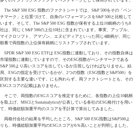
多くのインデックスファンドでベンチマークとして採用されています。
The S&P 500 ESG
指数
のファクトシートでは、
S&P 500
をその「ベン
チマーク」と位置づけて、自身のパフォーマンスを
S&P 500
と比較して
います。そして、
The S&P 500 ESG
指数が保有する上位
10
銘柄のうち
8
社は、同じく
S&P 500
の上位
10
社に含まれています。事実、アップル、
マイクロソフト、アマゾン、エヌビディアといった同じ
4
銘柄が、同じ
順番で両指数の上位保有銘柄にリストアップされています。
SPDR S&P 500 ESG ETF
は
ESG
指数に連動しており、その指数自体は
市場指数に連動していますので、その
ESG
指数がベンチマークである
S&P 500
より高いスコアを出しているか注視しなければなりません。結
局、
ESG
の指定を受けているかが、
2
つの指数（
ESG
指数と
S&P500
）を
区別する主要な違いです。にも拘わらず、両ファクトシートとも、その
ESG
スコアの記載はありません。
そこで、両指数の
ESG
スコアを推定するために、各指数の上位
10
銘柄
を取上げ、
MSCI
と
Sustainalytics
が公表している各社の
ESG
格付けを用い
て、時価総額加重平均のスコアを手計算で算出してみました。
両格付会社の結果を平均したところ、
S&P 500 ESG
指数は
S&P500
よ
りも、時価総額加重平均の
ESG
スコアが
6
％高いことが判明しました。