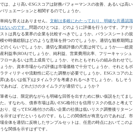
では、より高い
ESG
スコアは財務パフォーマンスの改善、あるいは高い
バリュエーションと相関するのでしょうか。
文献は多岐にわたっており、明確な共通認識
単純な答えはありません。
はないのです。
問題のひとつは、どのように評価を行うかです。アナリ
ストは異なる業界の企業を比較すべきでしょうか。バランスシートの規
模や時価総額はどのような意味を持つのでしょうか。適切な観察期間は
どのくらいでしょうか。適切な業績評価の尺度は何でしょうか――総資
産利益率
(ROA)
でしょうか、純利益、営業費用比率、フリーキャッシュ
フローあるいは売上成長でしょうか、それともそれらの組み合わせでし
ょうか。資本市場からの評価は市場価格で十分でしょうか、それともボ
ラティリティや流動性に応じた調整が必要でしょうか。
ESG
スコアの上
昇
(
あるいは低下
)
はタイムラグを考慮されるべきでしょうか。もしそう
であれば、どれだけのタイムラグが適切でしょうか？
筆者らは、限定的ながらも明確な回答を出すために狭い仮説をたてまし
た。すなわち、債券市場は高い
ESG
格付けを信用リスクの低さと考えて
おり、従って
ESG
格付けの高い企業の社債は低いリスク調整後リターン
を示すはずだというものです。もしこの関係性が有意なのであれば、市
場全体を適切に反映したサンプルセットは、任意の時点においてこのよ
うな関係を示すはずです。