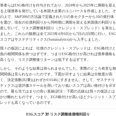
筆者らは
ESG
格付けを付与されており、
2024
年から
2025
年に満期を迎え
る上場債券を発行している米国大企業のユニバースを作成しました。そ
の上で、
S&P500
の方法論で定義された
11
の各セクターから
10
の発行体
を選び、現在の社債利回りから同時期に満期を迎える米国債の利回りを
差し引いて、リスク調整後利回り（クレジット・スプレッド）を算出し
ました。これらの観察は全て
2023
年
4
月
6
日から
7
日の
2
日間に行い、
ESG
スコアはサステナリティクス
(Sustainalytics)
から入手しました。
我々の仮説によれば、社債のクレジット・スプレッドは、
ESG
格付けと
負の相関関係を持つはずです。つまり
ESG
格付けが高ければ債券価格も
高くなり、リスク調整後リターンは低下するはずです。
しかし、そのような結果は得られませんでした。実際のところ有意な相
関関係は見られなかったのです。下図が示すように結果は分散度が高
く、決定係数
(R2
乗
)
はわずか
0.0146
にすぎません。そして、サステナリ
ティクスは逆評価スケールを用いており低いスコアは高い格付けを示す
ので、最も当てはまりの良い直線
(
訳注：下図の点線
)
は我々の仮説とは
かけ離れたものです。つまり、
EGS
格付けが高いほどクレジット・スプ
レッドも高くなっているのです。
ESG
スコア
対
リスク調整後債権利回り