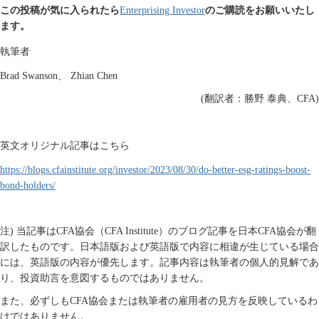
この投稿が気に入られたら
Enterprising Investor
のご購読をお願いいたし
ます。
執筆者
Brad Swanson
、
Zhian Chen
(
翻訳者
：
勝野
泰典、
CFA)
英文オリジナル記事はこちら
https://blogs.cfainstitute.org/investor/2023/08/30/do-better-esg-ratings-boost-
bond-holders/
注
)
当記事は
CFA
協会（
CFA Institute
）のブログ記事を日本
CFA
協会が翻
訳したものです。日本語版および英語版で内容に相違が生じている場合
には、英語版の内容が優先します。記事内容は執筆者の個人的見解であ
り、投資助言を意図するものではありません。
また、必ずしも
CFA
協会または執筆者の雇用者の見方を反映しているわ
けではありません。