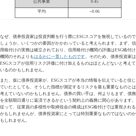
公共事業
0.45
平均
–
0.06
なぜ、債券投資家は投資判断を行う際に
ESG
スコアを無視しているので
しょうか。いくつかの要因がかかわっていると考えられます。まず、信
用格付けの実務は確立されており、信用格付け機関の評価は
ESG
格付け
はるかに一貫したものです
機関のそれよりも
。そのため、債券投資家は
ESG
スコアが信用リスク評価に付け加えるものはほとんどないと考えて
いるのかもしれません。
また、仮に債券投資家が、
ESG
スコアが本当の情報を伝えていると信じ
ていたとしても、そうした指標が測定するリスクを最も重要なものとは
考えていないのかもしれません。債券の買い手は、何よりもまず、債務
を全額期日通りに返済できるかという契約上の義務に関心があります。
従って、従業員の多様性や取締役会の構成は
ESG
格付けでは重視される
かもしれませんが、債券投資家にとっては特別重要なものではないのか
もしれません。