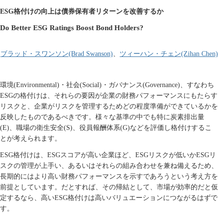
格付けの向上は債券保有者リターンを改善するか
ESG
Do Better ESG Ratings Boost Bond Holders?
ブラッド
・
スワ
ンソン
、
ツィーハン・チェン
(Brad Swanson)
(Zihan Chen)
環境
(Environment
al
)
・社会
(Social)
・ガバナンス
(Governance)
、すなわち
ESG
の格付けは、それらの要因が企業の財務パフォーマンスにもたらす
リスクと、企業がリスクを管理するためどの程度準備ができているかを
反映したものであるべきです。様々な基準の中でも特に炭素排出量
(E)
、職場の衛生安全
(S)
、役員報酬体系
(G)
などを評価し格付けするこ
とが考えられます。
ESG
格付けは、
ESG
スコアが高い企業ほど、
ESG
リスクが低いか
ESG
リ
スクの管理が上手い、あるいはそれらの組み合わせを兼ね備えるため、
長期的にはより高い財務パフォーマンスを示すであろうという考え方を
前提としています。だとすれば、その帰結として、市場が効率的だと仮
定するなら、高い
ESG
格付けは高いバリュエーションにつながるはずで
す。