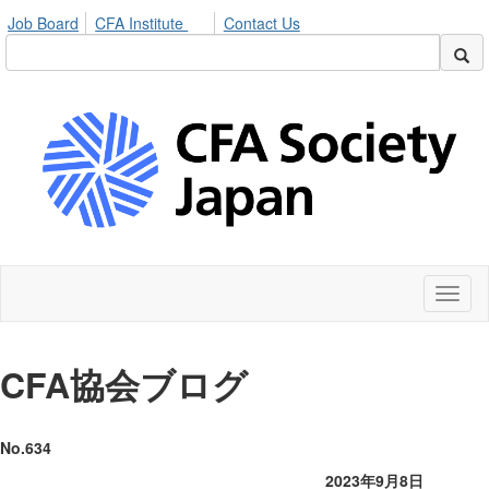
Job Board
CFA Institute
Contact Us
Toggl
naviga
CFA
協会ブログ
No.634
2023年9月8日