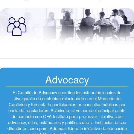
Advocacy
El Comité de Advocacy coordina los esfuerzos locales de
divulgación de contenido relacionado con el Mercado de
Capitales y fomenta la participación en consultas públicas por
parte de reguladores. Asimismo, sirve como el principal punto
de contacto con CFA Institute para promover iniciativas de
advocacy, ética, estándares y políticas que la institución busca
difundir en cada país. Además, lidera la iniciativa de educación