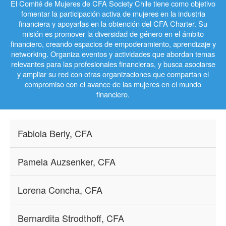
El Comité de Mujeres de CFA Society Chile tiene como objetivo
fomentar la participación activa de mujeres en la industria
financiera y apoyarlas en la obtención del CFA Charter. Su
misión es promover la diversidad de género en el ámbito
financiero, creando espacios de empoderamiento, aprendizaje y
networking. Organiza eventos y actividades que abordan temas
relevantes para las profesionales financieras, y busca asociarse
y ampliar su red con otras organizaciones que compartan el
compromiso con el avance de las mujeres en el mundo
financiero.
Fabiola Berly, CFA
Pamela Auzsenker, CFA
Lorena Concha, CFA
Bernardita Strodthoff, CFA