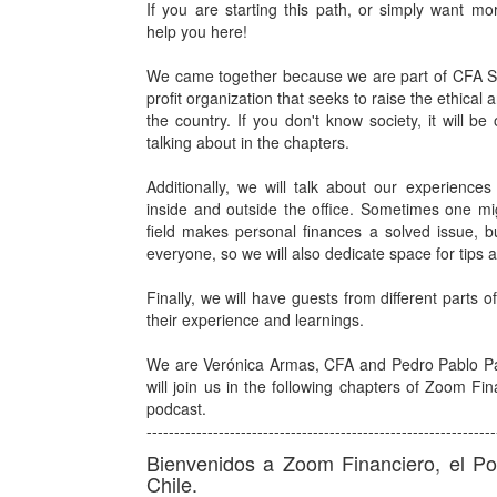
If you are starting this path, or simply want mo
help you here!
We came together because we are part of CFA Soc
profit organization that seeks to raise the ethical
the country. If you don't know society, it will be
talking about in the chapters.
Additionally, we will talk about our experiences 
inside and outside the office. Sometimes one mig
field makes personal finances a solved issue, but
everyone, so we will also dedicate space for tips 
Finally, we will have guests from different parts of
their experience and learnings.
We are Verónica Armas, CFA and Pedro Pablo P
will join us in the following chapters of Zoom Fi
podcast.
---------------------------------------------------------------
Bienvenidos a Zoom Financiero, el P
Chile.