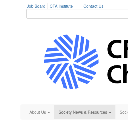
Job Board
CFA Institute
Contact Us
About Us
Society News & Resources
Soci