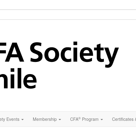
®
ety Events
Membership
CFA
Program
Certificates