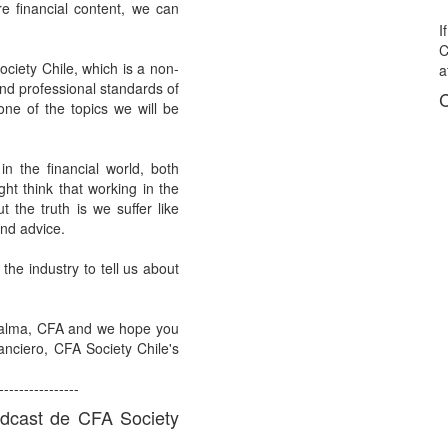
re financial content, we can
I
iety Chile, which is a non-
a
 and professional standards of
C
 one of the topics we will be
in the financial world, both
ht think that working in the
 the truth is we suffer like
and advice.
 the industry to tell us about
alma, CFA and we hope you
nanciero, CFA Society Chile's
----------------
odcast de CFA Society