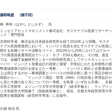
講師略歴 （順不同）
林
寿和（はやし
としかず） 氏
ニッセイアセットマネジメント株式会社 サステナブル投資リサーチヘ
ッド・専門部長
2016
文部科学省、株式会社日本総合研究所を経て
年より現職。サステ
ナブル投資推進部において、インパクト投資を含むサステナブル投資に
2022
25
関する各種リサーチ活動をリード。
年から
年にかけてはグルー
ESG
プの英国資産運用現法でヘッド・オブ・
も務めた。その他、直近
では、金融庁金融研究センターの特別研究員としてディスカッションペ
ーパー「インパクト加重会計の現状と展望：半世紀にわたる外部性の貨
幣価値換算の試行を踏まえた一考察」、「インパクト創出と企業価値向
―
上は両立するのか
事例調査とパーパスの内容分析に基づく実証分析の
―
IMM
両面から
」、「インパクト測定・管理（
）の現在地と管理会計か
ら見た今後の在り方についての一考察」を執筆（いずれも共著）。京都
大学工学部卒、エジンバラ大学大学院修了（経済学修士）、ケンブリッ
ジ大学経営大学院修了（技術政策修士）。現在、京都大学経営管理大学
院博士後期課程（経営科学専攻）に在籍中。
久納
裕治
氏