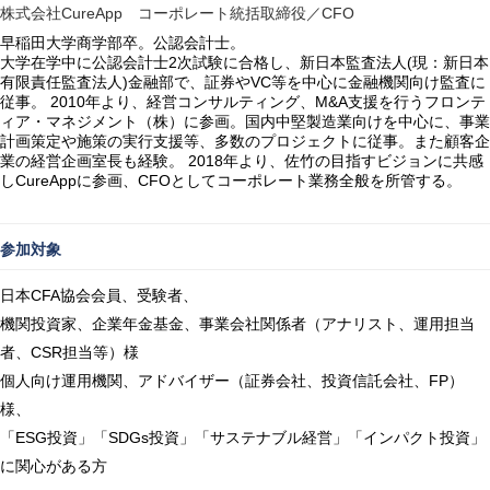
CureApp
CFO
株式会社
コーポレート統括取締役／
早稲田大学商学部卒。公認会計士。
2
(
大学在学中に公認会計士
次試験に合格し、新日本監査法人
現：新日本
)
VC
有限責任監査法人
金融部で、証券や
等を中心に金融機関向け監査に
2010
M&A
従事。
年より、経営コンサルティング、
支援を行うフロンテ
ィア・マネジメント（株）に参画。国内中堅製造業向けを中心に、事業
計画策定や施策の実行支援等、多数のプロジェクトに従事。また顧客企
2018
業の経営企画室長も経験。
年より、佐竹の目指すビジョンに共感
CureApp
CFO
し
に参画、
としてコーポレート業務全般を所管する。
参加対象
CFA
日本
協会会員、受験者、
機関投資家、企業年金基金、事業会社関係者（アナリスト、運用担当
CSR
者、
担当等）様
FP
個人向け運用機関、アドバイザー（証券会社、投資信託会社、
）
様、
ESG
SDGs
「
投資」「
投資」「サステナブル経営」「インパクト投資」
に関心がある方