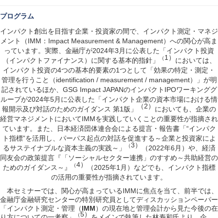
プログラム
インパクト創出を目指す企業・投資家の間で、インパクト測定・マネジ
IMM
Impact Measurement & Management
メント（
：
）への関心が高ま
2024
3
っています。実際、金融庁が
年
月に公表した
「インパクト投資
1
）
（
（インパクトファイナンス）に関する基本的指針」
においては、
4
1
インパクト投資の
つの基本的要素の
つとして「効果の特定・測定・
identification / measurement / management
管理を行うこと（
）」が明
GSG Impact JAPAN
IPO
記されているほか、
のインパクト
ワーキンググ
2024
5
ループが
年
月に公表した
「インパクト企業の資本市場における情
2
（
）
1
報開示及び対話のためのガイダンス
第
版」
においても、企業の
IMM
経営マネジメントにおいて
を実践していくことの重要性が指摘され
“
ています。また、日本経済団体連合会による提言・報告書「
インパク
”
ト指標
を活用し、パーパス起点の対話を促進する～企業と投資家によ
3
）
（
2022
6
るサステイナブルな資本主義の実践～」
（
年
月）や、経済
同友会の政策提言『「ソーシャルセクター連携」のすすめ～共助経営の
4
）
（
2025
1
ためのガイダンス～』
（
年
月）などでも、インパクト指標
の活用の重要性が指摘されています。
IMM
本セミナーでは、関心が高まっている
に焦点を当て、前半では、
金融庁金融研究センターの特別研究員としてディスカッションペーパー
IMM
「インパクト測定・管理（
）の現在地と管理会計から見た今後の在
5
）
（
り方についての一考察」
をメインで執筆した林寿和氏より、企