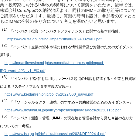
IMM
業・投資家における
の現状等について講演をいただき、後半では、
CureApp
IMM
株式会社
の久納裕治氏より、同社の
への取り組等について
ご講演をいただきます。最後に、質疑の時間も設け、参加者の方々とと
IMM
もに
の今後の在り方について考えを深めたいと思います。
（
1
）
「インパクト投資（インパクトファイナンス）に関する基本的指針」
https://www.fsa.go.jp/singi/impact/siryou/20240329/01.pdf
（
2
）
「インパクト企業の資本市場における情報開示及び対話のためのガイダンス
第
1
版」
https://impactinvestment.jp/user/media/resources-pdf/Impact-
IPO_word_JPN_v1_FIX.pdf
（
3
）
「
“
インパクト指標
”
を活用し、パーパス起点の対話を促進する～企業と投資家
によるサステイナブルな資本主義の実践～」
https://www.keidanren.or.jp/policy/2022/060_gaiyo.pdf
（
4
）
『「ソーシャルセクター連携」のすすめ～共助経営のためのガイダンス～』
https://www.doyukai.or.jp/policyproposals/uploads/docs/20250115c.pdf
（
5
）
「インパクト測定・管理（
IMM
）の現在地と管理会計から見た今後の在り方
についての一考察」
https://www.fsa.go.jp/frtc/seika/discussion/2024/DP2024-4.pdf