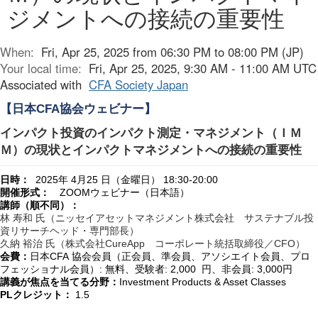
ジメントへの接続の重要性
When:
Fri, Apr 25, 2025 from 06:30 PM to 08:00 PM (JP)
Your local time:
Fri, Apr 25, 2025, 9:30 AM - 11:00 AM UTC
Associated with
CFA Society Japan
CFA
【日本
協会ウェビナー】
インパクト投資のインパクト測定・マネジメント（ＩＭ
Ｍ）の現状とインパクトマネジメントへの接続の重要性
2025
4
25
18:30-20:00
日時：
年
月
日（金曜日）
ZOOM
開催形式：
ウェビナー（日本語）
講師（順不同）：
林 寿和 氏（
ニッセイアセットマネジメント株式会社 サステナブル投
資リサーチヘッド・専門部長
）
CureApp
CFO
久納 裕治 氏（株式会社
コーポレート統括取締役／
）
CFA
会費：
日本
協会会員（正会員、準会員、アソシエイト会員、プロ
:
: 2,000
: 3,000
フェッショナル会員）
無料、受験者
円、非会員
円
Investment Products & Asset Classes
講義が焦点を当てる分野：
PL
1.5
クレジット：