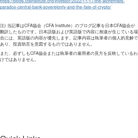
https://blogs.cfainstitute.org/investor/2022/11/17/the-alchemists-
paradox-central-bank-sovereignty-and-the-fate-of-crypto/
注) 当記事はCFA協会（CFA Institute）のブログ記事を日本CFA協会が
翻訳したものです。日本語版および英語版で内容に相違が生じている場
合には、英語版の内容が優先します。記事内容は執筆者の個人的見解で
あり、投資助言を意図するものではありません。
また、必ずしもCFA協会または執筆者の雇用者の見方を反映しているわ
けではありません。