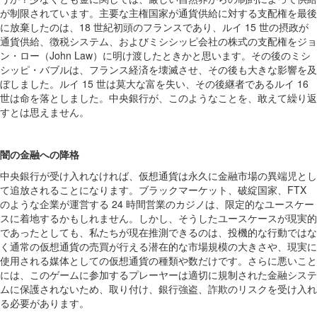
が制限されています。主要な主権国家が通貨供給に対する支配権を最後
に放棄したのは、18 世紀初頭のフランスであり、ルイ 15 世の摂政が
通貨供給、徴税システム、およびミシシッピ会社の株式の支配権をジョ
ン・ロー（John Law）に明け渡したときかと思います。その後のミシ
シッピ・バブルは、フランス経済を壊滅させ、その後も大きな影響を及
ぼしました。ルイ 15 世は莫大な富を失い、その後継者であるルイ 16
世は命を落としました。中央銀行が、このようなことを、敢えて繰り返
すとは思えません。
闇の金融への降格
中央銀行が受け入れなければ、仮想通貨は永久に金融市場の異端児とし
て追放されることになります。ブラックマーケット、破綻国家、FTX
のような企業が運営する 24 時間営業のカジノは、限定的なユースケー
スに着地するかもしれません。しかし、そうしたユースケースが現実的
であったとしても、私たちが現在推測できるのは、投機的な行動ではな
く通常の仮想通貨の売買が行える潜在的な市場規模の大きさや、現実に
使用される媒体としての仮想通貨の種類や数だけです。さらに悪いこと
には、このゲームに参加するプレーヤーは適切に規制された金融システ
ムに保護されないため、取り付け、銀行強盗、詐欺のリスクを受け入れ
る必要があります。