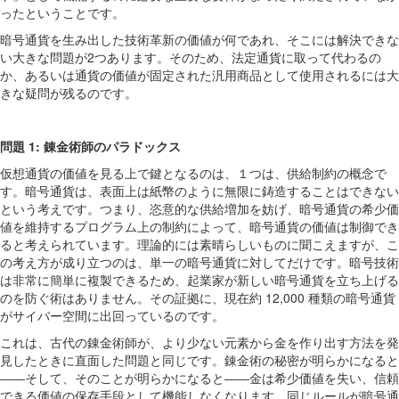
ったということです。
暗号通貨を生み出した技術革新の価値が何であれ、そこには解決できな
い大きな問題が2つあります。そのため、法定通貨に取って代わるの
か、あるいは通貨の価値が固定された汎用商品として使用されるには大
きな疑問が残るのです。
問題
1:
錬金術師のパラドックス
仮想通貨の価値を見る上で鍵となるのは、１つは、供給制約の概念で
す。暗号通貨は、表面上は紙幣のように無限に鋳造することはできない
という考えです。つまり、恣意的な供給増加を妨げ、暗号通貨の希少価
値を維持するプログラム上の制約によって、暗号通貨の価値は制御でき
ると考えられています。理論的には素晴らしいものに聞こえますが、こ
の考え方が成り立つのは、単一の暗号通貨に対してだけです。暗号技術
は非常に簡単に複製できるため、起業家が新しい暗号通貨を立ち上げる
のを防ぐ術はありません。その証拠に、現在約 12,000 種類の暗号通貨
がサイバー空間に出回っているのです。
これは、古代の錬金術師が、より少ない元素から金を作り出す方法を発
見したときに直面した問題と同じです。錬金術の秘密が明らかになると
――そして、そのことが明らかになると――金は希少価値を失い、信頼
できる価値の保存手段として機能しなくなります。同じルールが暗号通