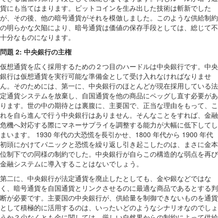
貨にも当てはまります。ビットコインを生み出した技術は斬新でした
が、その後、他の暗号通貨がそれを模倣しました。このような供給制約
の明らかな欠陥により、暗号通貨は価値の保存手段としては、総じて不
十分なものになります。
問題
2:
中央銀行の主権
仮想通貨を広く採用するための２つ目のハードルは中央銀行です。中央
銀行は仮想通貨を実行可能な準備金として受け入れなければなりませ
ん。そのためには、第一に、中央銀行のほとんどが現在採用している法
定通貨システムを放棄し、自国通貨を他の商品にペッグし直す必要があ
ります。世の中の期待とは裏腹に、主要国で、正当な理由をもって、こ
れを自ら進んで行う中央銀行はありません。そんなことをすれば、金融
危機へ対応する際にマネーサプライを調整する能力が大幅に低下してし
まいます。 1930 年代の大恐慌を長引かせ、1800 年代から 1900 年代
初頭にかけてパニックと恐慌を繰り返し引き起こしたのは、まさに金本
位制下での同様の制約でした。中央銀行が自らこの構造的な弱点を再び
金融システムに導入することはないでしょう。
第二に、中央銀行が法定通貨を廃止したとしても、金や銀などではな
く、暗号通貨を自国通貨とリンクさせるのに最適な商品であるとする判
断が必要です。主要国の中央銀行が、供給量を制御できないものを通貨
として積極的に活用するのは、いったいどのようなシナリオなのでしょ
うか？少なくとも金に関しては、厳しい自然界からの制約によって供給