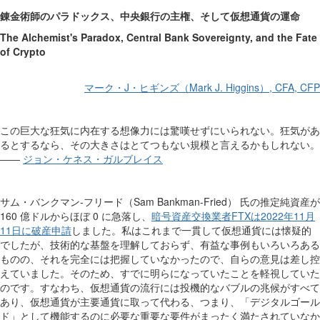
錬金術師のパラドックス、中央銀行の主権、そして仮想通貨の運命
The Alchemist's Paradox, Central Bank Sovereignty, and the Fate
of Crypto
マーク・J・ヒギンズ（Mark J. Higgins）, CFA, CFP
この巨大な狂気に内在する想像力には驚嘆せずにいられない。狂気があ
るとするなら、その大きさはとてつもない規模と言えるかもしれない。
――
ジョン・ケネス・ガルブレイス
サム・バンクマン‐フリード（Sam Bankman-Fried） 氏の推定純資産が
160 億ドルからほぼ 0 に急落し、
暗号資産交換業者FTXは2022年11月
11日に破産申請
しました。私はこれまで一貫して仮想通貨には懐疑的
でしたが、技術的な基盤を理解しておらず、有益な事例もいろいろある
ものの、それを完全には把握していなかったので、自らの意見は差し控
えていました。そのため、すでに明らになっていたことを軽視していた
のです。すなわち、仮想通貨の流行には投機的なバブルの兆候がすべて
あり、仮想通貨が主要通貨に取って代わる、つまり、「デジタルゴール
ド」として機能するのに必要な重要な要件がまったく満たされていなか