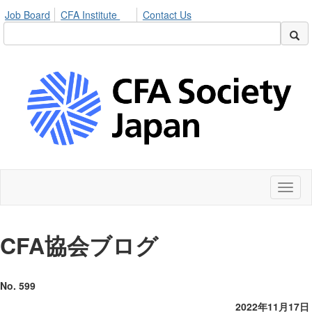
Job Board
CFA Institute
Contact Us
Toggl
naviga
CFA
協会ブログ
No. 599
2022年11月17日