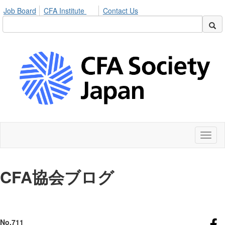
Job Board
CFA Institute
Contact Us
Toggl
naviga
CFA
協会ブログ
No.711