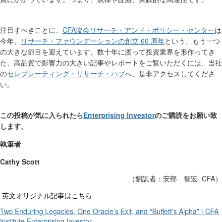
CFA
注目すべきことに、
協会
リサーチ
・アンド・ポリシー・センター
は
60
今年、
リサーチ・ファウンデーション
の創立
周年
という、もう一つ
の大きな節目を迎えています。数十年に渡って投資業界を形作ってき
た、高品質で影響力の大きい記事やレポートをご覧いただくには、当社
の
セレブレーティング・リサーチ・ハブ
へ、是非アクセスしてくださ
い。
Enterprising Investor
この投稿が気に入られたら
のご購読をお願い致
します。
執筆者
Cathy Scott
,
CFA
（翻訳者：安部 智宏
）
英文オリジナル記事はこちら
Two Enduring Legacies, One Oracle’s Exit, and “Buffett’s Alpha” | CFA
Institute Enterprising Investor