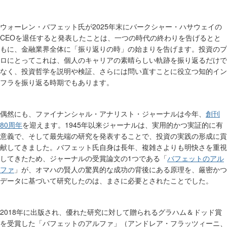
2025
ウォーレン・バフェット氏が
年末にバークシャー・ハサウェイの
CEO
を退任すると発表したことは、一つの時代の終わりを告げるとと
もに、金融業界全体に「振り返りの時」の始まりを告げます。投資のプ
ロにとってこれは、個人のキャリアの素晴らしい軌跡を振り返るだけで
なく、投資哲学を説明や検証、さらには問い直すことに役立つ知的イン
フラを振り返る時期でもあります。
偶然にも、ファイナンシャル・アナリスト・ジャーナルは今年、
創刊
80
1945
周年
を迎えます。
年以来ジャーナルは、実用的かつ実証的に有
意義で、そして最先端の研究を発表することで、投資の実践の形成に貢
献してきました。バフェット氏自身は長年、複雑さよりも明快さを重視
1
してきたため、ジャーナルの受賞論文の
つである「
バフェットのアル
ファ
」が、オマハの賢人の驚異的な成功の背後にある原理を、厳密かつ
データに基づいて研究したのは、まさに必要とされたことでした。
2018
年に出版され、優れた研究に対して贈られるグラハム＆ドッド賞
を受賞した「バフェットのアルファ」（アンドレア・フラッツィーニ、