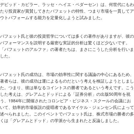
デビッド・カビラー、ラッセ・ヘイエ・ペダーセン）は、何世代にもわ
たり投資家が賞賛してきたバフェットの特性、つまり市場を一貫してア
ウトパフォームする能力を定量化しようと試みました。
バフェット氏と彼の投資哲学については多くの著作がありますが、彼の
パフォーマンスを説明する厳密な実証的分析は驚くほど少ないです。
「バフェットのアルファ」の著者たちは、まさにこうした分析を行いま
した。
バフェット氏の成功は、市場の効率性に関する議論の中心にあるため、
著者らは、彼の成功は運によるものだという考えを検証しようとしまし
た。つまり、彼は単なるコイントスの勝者であるという考えです。こう
50
した考えは、グレアムとドッドによる「証券分析」の出版
周年を祝
1984
う、
年に開催されたコロンビア・ビジネス・スクールの会議にお
いて、効率的市場仮説の提唱者であるマイケル・ジェンセン氏によって
述べられました。このイベントでバフェット氏は、株式市場の勝者の多
くは「グレアムとドッド」の学派から生まれたと反論しました。