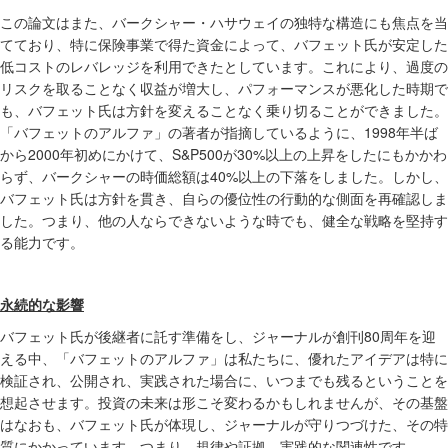
この論文はまた、バークシャー・ハサウェイの独特な構造にも焦点を当
てており、特に保険事業で得た資金によって、バフェット氏が安定した
低コストのレバレッジを利用できたとしています。これにより、過度の
リスクを取ることなく収益が増大し、パフォーマンスが悪化した時期で
も、バフェット氏は方針を変えることなく乗り切ることができました。
1998
「バフェットのアルファ」の著者が指摘しているように、
年半ば
2000
S&P500
30%
から
年初めにかけて、
が
以上の上昇をしたにもかかわ
40%
らず、バークシャーの時価総額は
以上の下落をしました。しかし、
バフェット氏は方針を貫き、自らの優位性の行動的な側面を再確認しま
した。つまり、他の人ならできないような時でも、健全な戦略を堅持す
る能力です。
永続的な影響
80
バフェット氏が後継者に託す準備をし、ジャーナルが創刊
周年を迎
える中、「バフェットのアルファ」は私たちに、優れたアイデアは特に
検証され、公開され、実践された場合に、いつまでも残るということを
想起させます。投資の未来は形こそ変わるかもしれませんが、その基盤
はなおも、バフェット氏が体現し、ジャーナルが守りつづけた、その特
質にかかっています。つまり、規律や証拠、実践的な関連性です。