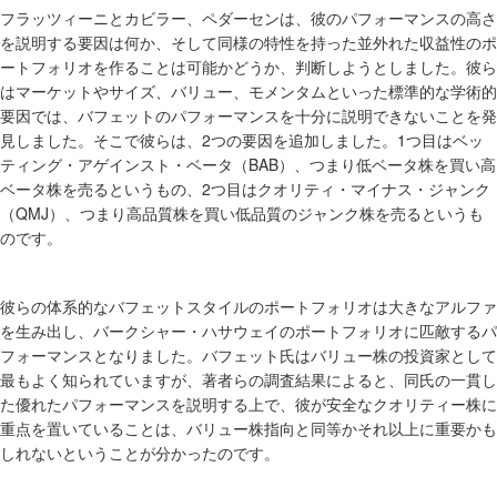
フラッツィーニとカビラー、ペダーセンは、彼のパフォーマンスの高さ
を説明する要因は何か、そして同様の特性を持った並外れた収益性のポ
ートフォリオを作ることは可能かどうか、判断しようとしました。彼ら
はマーケットやサイズ、バリュー、モメンタムといった標準的な学術的
要因では、バフェットのパフォーマンスを十分に説明できないことを発
2
1
見しました。そこで彼らは、
つの要因を追加しました。
つ目はベッ
BAB
ティング・アゲインスト・ベータ（
）、つまり低ベータ株を買い高
2
ベータ株を売るというもの、
つ目はクオリティ・マイナス・ジャンク
QMJ
（
）、つまり高品質株を買い低品質のジャンク株を売るというも
のです。
彼らの体系的なバフェットスタイルのポートフォリオは大きなアルファ
を生み出し、バークシャー・ハサウェイのポートフォリオに匹敵するパ
フォーマンスとなりました。バフェット氏はバリュー株の投資家として
最もよく知られていますが、著者らの調査結果によると、同氏の一貫し
た優れたパフォーマンスを説明する上で、彼が安全なクオリティー株に
重点を置いていることは、バリュー株指向と同等かそれ以上に重要かも
しれないということが分かったのです。