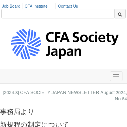
Job Board
CFA Institute
Contact Us
Toggl
naviga
[2024.8] CFA SOCIETY JAPAN NEWSLETTER August 2024,
No.64
事務局より
新規程の制定について