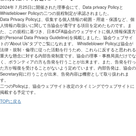
2024年７月25日に開催された理事会にて、Data privacy Policyと
Whistleblower Policyの二つの規程制定が承認されました。
Data Privacy Policyは、収集する個人情報の範囲・用途・保護など、個
人情報の取扱いに関して当協会が遵守する項目を定めたものです。ま
た、この規程に基づき、日本CFA協会のウェブサイトに個人情報保護方
針(Personal Data Privacy Guideline)を掲載しました。協会ウェブサイ
トの”About Us”タブでご覧になれます。 Whistleblower Policyは協会が
法律・規制・倫理に従った活動を行うため、これらに反すると思われる
重大な懸念に対する内部告発制度です。協会の理事・事務局員だけでな
く、ボランティアの方も告発を行うことが出来ます。また、告発を行っ
た方が報復を受けることがないよう定めています。内部告発は、協会の
Secretary宛に行うことが出来、告発内容は機密として取り扱われま
す。
二つのPolicyは、協会ウェブサイト改定のタイミングでウェブサイトに
掲載する予定です。
TOPに戻る