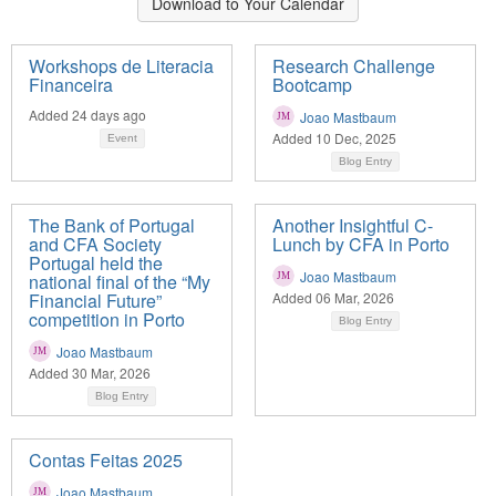
Download to Your Calendar
Workshops de Literacia
Research Challenge
Financeira
Bootcamp
Added 24 days ago
Joao Mastbaum
Added 10 Dec, 2025
Event
Blog Entry
The Bank of Portugal
Another Insightful C-
and CFA Society
Lunch by CFA in Porto
Portugal held the
Joao Mastbaum
national final of the “My
Financial Future”
Added 06 Mar, 2026
competition in Porto
Blog Entry
Joao Mastbaum
Added 30 Mar, 2026
Blog Entry
Contas Feitas 2025
Joao Mastbaum