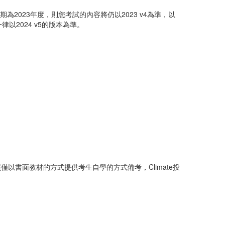
為2023年度，則您考試的內容將仍以2023 v4為準，以
律以2024 v5的版本為準。
有別於前項ESG證照僅以書面教材的方式提供考生自學的方式備考，Climate投