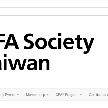
®
ety Events
Membership
CFA
Program
Certificates