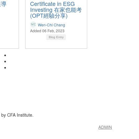
報導
Certificate in ESG
Investing 在家也能考
(OPT經驗分享)
Wen-Chi Chang
Added 06 Feb, 2023
Blog Entry
by CFA Institute.
ADMIN