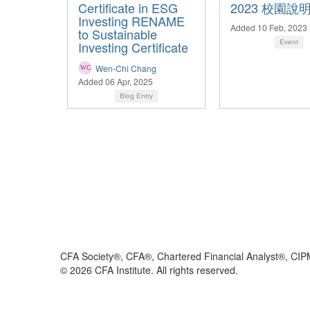
Certificate in ESG
2023 校園說
Investing RENAME
Added 10 Feb, 2023
to Sustainable
Investing Certificate
Event
Wen-Chi Chang
Added 06 Apr, 2025
Blog Entry
CFA Society®, CFA®, Chartered Financial Analyst®, CIP
©
2026
CFA Institute. All rights reserved.