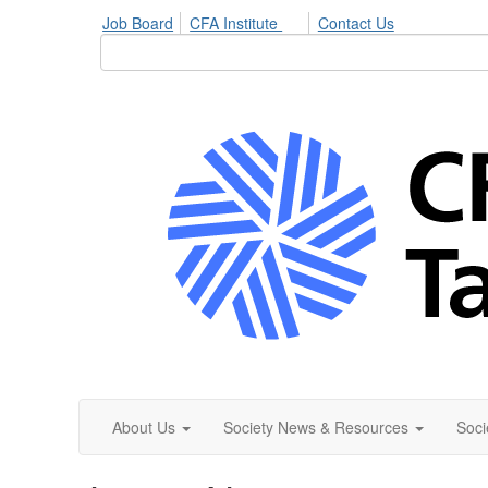
Job Board
CFA Institute
Contact Us
About Us
Society News & Resources
Soci