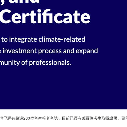
1年底開放考試以來，台灣已經有超過230位考生報名考試，目前已經有破百位考生取