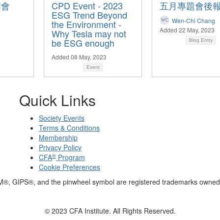
明會
CPD Event - 2023
五月專題會後
ESG Trend Beyond
Wen-Chi Chang
the Environment -
Added 22 May, 2023
Why Tesla may not
be ESG enough
Blog Entry
Added 08 May, 2023
Event
Quick Links
Society Events
Terms & Conditions
Membership
Privacy Policy
®
CFA
Program
Cookie Preferences
M®, GIPS®, and the pinwheel symbol are registered trademarks owned 
© 2023 CFA Institute. All Rights Reserved.