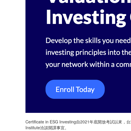
Certificate in ESG Investing自202
Institute洽談開課事宜。