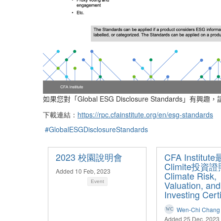
Global ESG Disclosure Standards
如果您對「
」有興趣，
下載連結：
https://rpc.cfainstitute.org/en/esg-standards
#GlobalESGDisclosureStandards
2023 校園說明會
CFA Institut
Climite投資
Added 10 Feb, 2023
Climate Risk,
Event
Valuation, and
Investing Certi
Wen-Chi Chang
Added 25 Dec, 2023