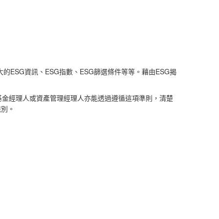
ESG
ESG
ESG
ESG
大的
資訊、
指數、
篩選條件等等。
藉由
揭
基金經理人或資產管理經理人亦能透過遵循這項準則，清楚
識別。