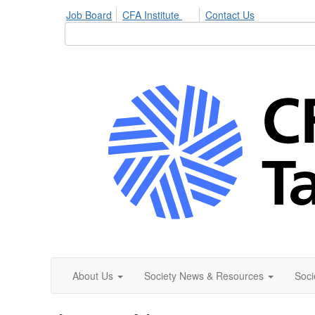
Job Board
CFA Institute
Contact Us
About Us
Society News & Resources
Soci