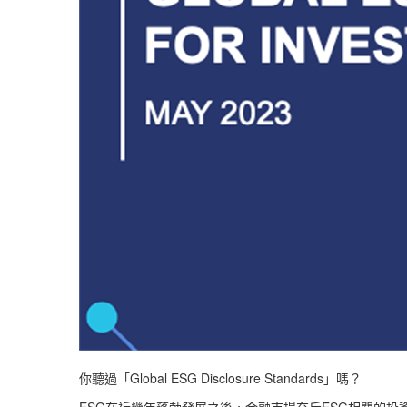
Global ESG Disclosure Standards
你聽過「
」嗎？