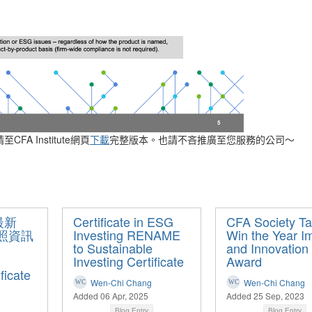
CFA Institute
請至
網頁
下載
完整版本。也請不吝推廣至您服務的公司～
e最新
Certificate in ESG
CFA Society T
證照資訊
Investing RENAME
Win the Year I
to Sustainable
and Innovation
Investing Certificate
Award
ficate
Wen-Chi Chang
Wen-Chi Chang
Added 06 Apr, 2025
Added 25 Sep, 2023
Blog Entry
Blog Entry