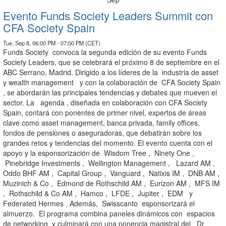
Evento Funds Society Leaders Summit con
CFA Society Spain
Tue, Sep 8, 06:00 PM - 07:00 PM (CET)
Funds Society convoca la segunda edición de su evento Funds
Society Leaders, que se celebrará el próximo 8 de septiembre en el
ABC Serrano, Madrid. Dirigido a los líderes de la industria de asset
y wealth management y con la colaboración de CFA Society Spain
, se abordarán las principales tendencias y debates que mueven el
sector. La agenda , diseñada en colaboración con CFA Society
Spain, contará con ponentes de primer nivel, expertos de áreas
clave como asset management, banca privada, family offices,
fondos de pensiones o aseguradoras, que debatirán sobre los
grandes retos y tendencias del momento. El evento cuenta con el
apoyo y la esponsorización de Wisdom Tree , Ninety One ,
Pinebridge Investments , Wellington Management , Lazard AM ,
Oddo BHF AM , Capital Group , Vanguard , Natixis IM , DNB AM ,
Muzinich & Co , Edmond de Rothschild AM , Eurizon AM , MFS IM
, Rothschild & Co AM , Hamco , LFDE , Jupiter , EDM y
Federated Hermes . Además, Swisscanto esponsorizará el
almuerzo. El programa combina paneles dinámicos con espacios
de networking y culminará con una ponencia magistral del Dr.