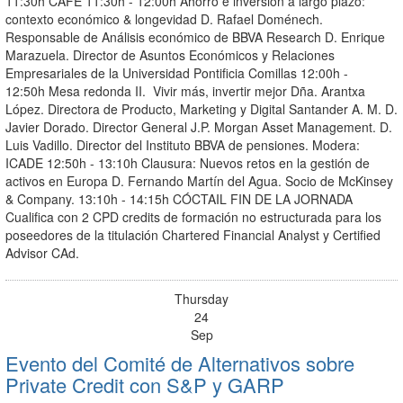
11:30h CAFÉ 11:30h - 12:00h Ahorro e inversión a largo plazo:
contexto económico & longevidad D. Rafael Doménech.
Responsable de Análisis económico de BBVA Research D. Enrique
Marazuela. Director de Asuntos Económicos y Relaciones
Empresariales de la Universidad Pontificia Comillas 12:00h -
12:50h Mesa redonda II. Vivir más, invertir mejor Dña. Arantxa
López. Directora de Producto, Marketing y Digital Santander A. M. D.
Javier Dorado. Director General J.P. Morgan Asset Management. D.
Luis Vadillo. Director del Instituto BBVA de pensiones. Modera:
ICADE 12:50h - 13:10h Clausura: Nuevos retos en la gestión de
activos en Europa D. Fernando Martín del Agua. Socio de McKinsey
& Company. 13:10h - 14:15h CÓCTAIL FIN DE LA JORNADA
Cualifica con 2 CPD credits de formación no estructurada para los
poseedores de la titulación Chartered Financial Analyst y Certified
Advisor CAd.
Thursday
24
Sep
Evento del Comité de Alternativos sobre
Private Credit con S&P y GARP