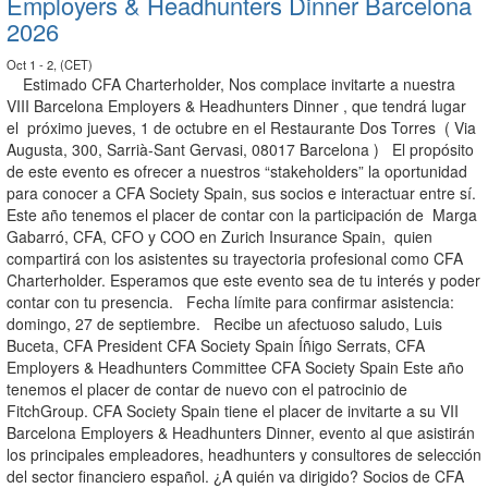
Employers & Headhunters Dinner Barcelona
2026
Oct 1 - 2, (CET)
Estimado CFA Charterholder, Nos complace invitarte a nuestra
VIII Barcelona Employers & Headhunters Dinner , que tendrá lugar
el próximo jueves, 1 de octubre en el Restaurante Dos Torres ( Via
Augusta, 300, Sarrià-Sant Gervasi, 08017 Barcelona ) El propósito
de este evento es ofrecer a nuestros “stakeholders” la oportunidad
para conocer a CFA Society Spain, sus socios e interactuar entre sí.
Este año tenemos el placer de contar con la participación de Marga
Gabarró, CFA, CFO y COO en Zurich Insurance Spain, quien
compartirá con los asistentes su trayectoria profesional como CFA
Charterholder. Esperamos que este evento sea de tu interés y poder
contar con tu presencia. Fecha límite para confirmar asistencia:
domingo, 27 de septiembre. Recibe un afectuoso saludo, Luis
Buceta, CFA President CFA Society Spain Íñigo Serrats, CFA
Employers & Headhunters Committee CFA Society Spain Este año
tenemos el placer de contar de nuevo con el patrocinio de
FitchGroup. CFA Society Spain tiene el placer de invitarte a su VII
Barcelona Employers & Headhunters Dinner, evento al que asistirán
los principales empleadores, headhunters y consultores de selección
del sector financiero español. ¿A quién va dirigido? Socios de CFA