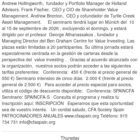
Andrew Hollingworth, fundador y Portfolio Manager de Holland
Advisors. Frank Fischer, CEO y CIO de Shareholder Value
Management. Andrew Brenton, CEO y cofundador de Turtle Creek
Asset Management. El seminario tendrá lugar en Múnich del 10
al 15 de septiembre de 2026 , excluyendo el domingo, y estará
dirigido por el profesor George Athanassakos , fundador y
Managing Director del Ben Graham Centre for Value Investing. Las
plazas están limitadas a 20 participantes. Su última jornada estará
especialmente centrada en la gestión de carteras desde la
perspectiva del value investing . Gracias al acuerdo alcanzado con
la organización, nuestros socios podrán acceder a las siguientes
tarifas preferentes: Conferencia: 450 € (frente al precio general de
550 €) Seminario intensivo de cinco días: 2.000 € (frente al precio
general de 2.500 €) Para acceder al precio especial para socios,
utiliza el código de descuento disponible: Conferencia: SPAINCFA
Seminario: SPAINCFA-S Consulta el programa y realiza tu
inscripción aquí: INSCRIPCIÓN Esperamos que esta oportunidad
sea de vuestro interés. Un cordial saludo, CFA Society Spain
PATROCINADORES ANUALES www.cfaspain.org Teléfono: 915
734 731
info@cfaspain.org
Thursday