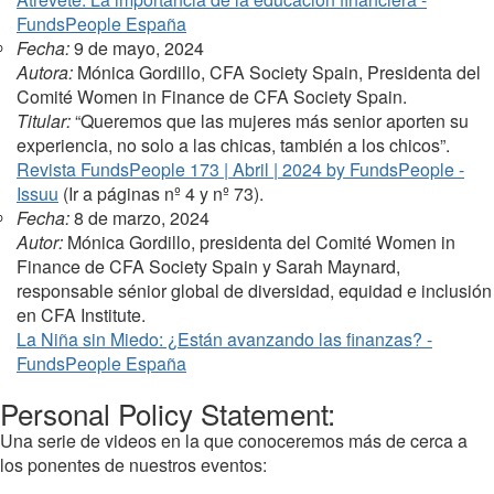
FundsPeople España
Fecha:
9 de mayo, 2024
Autora:
Mónica Gordillo, CFA Society Spain, Presidenta del
Comité Women in Finance de CFA Society Spain.
Titular:
“Queremos que las mujeres más senior aporten su
experiencia, no solo a las chicas, también a los chicos”.
Revista FundsPeople 173 | Abril | 2024 by FundsPeople -
Issuu
(Ir a páginas nº 4 y nº 73).
Fecha:
8 de marzo, 2024
Autor:
Mónica Gordillo, presidenta del Comité Women in
Finance de CFA Society Spain y Sarah Maynard,
responsable sénior global de diversidad, equidad e inclusión
en CFA Institute.
La Niña sin Miedo: ¿Están avanzando las finanzas? -
FundsPeople España
Personal Policy Statement:
Una serie de videos en la que conoceremos más de cerca a
los ponentes de nuestros eventos: