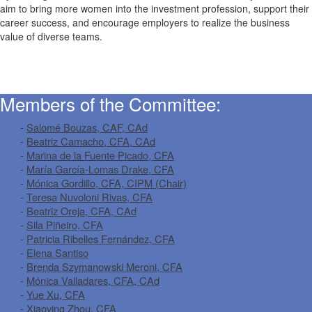
aim to bring more women into the investment profession, support their
career success, and encourage employers to realize the business
value of diverse teams.
Members of the Committee:
-
Salomé Bouzas, CAF, CAd
-
Beatriz Camacho, CFA, CAd
-
Marina de la Fuente Picado, CFA
-
María García-Lomas Drake, CFA
-
Mónica Gordillo, CFA, CIPM (Chair)
-
Teresa Nuvoloni Rivas, CFA
-
Beatriz Oreja, CFA, CAd
-
Sila Piñeiro, CFA
-
Patricia Ribelles Fernández, CFA
-
Elena Santiso
-
Brenda Szymanowski Meroni, CFA
-
Mónica Valladares, CFA, CAd
-
Yue Xu, CFA
-
Xiaoying Zhou, CFA