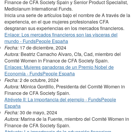
Finance de CFA Society Spain y Senior Product Specialist,
Mediolanum International Funds.
Inicia una serie de artículos bajo el nombre de A través de la
experiencia, en el que mujeres profesionales CFA
desgranan sus experiencias en los mercados financieros.
Enlace: Los mercados financieros son las vísceras del
mundo - FundsPeople España
Fecha:
17 de diciembre, 2024
Autora:
Beatriz Camacho Alvaro, Cfa, Cad, miembro del
Comité Women in Finance de CFA Society Spain.
Enlaces: Mujeres ganadoras de un Premio Nobel de
Economía - FundsPeople España
Fecha:
2 de octubre, 2024
Autora:
Mónica Gordillo, Presidenta del Comité Women in
Finance de CFA Society Spain.
Atrévete II: La importancia del ejemplo - FundsPeople
España
Fecha:
30 de mayo, 2024
Autora:
Marina de la Fuente, miembro del Comité Women in
Finance de CFA Society Spain.
Atrévete: La importancia de la educación financiera -